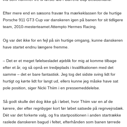
Efter mere end en sæsons fravær fra mærkeklassen for de hurtige
Porsche 911 GT3 Cup var danskeren igen på banen for sit tidligere
team, 2010-mesterteamet Attempto Hermes Racing.
Og var det ikke for en fejl på sin hurtige omgang, kunne danskeren
have startet endnu længere fremme.
– Det er et meget følelsesladet øjeblik for mig at komme tilbage
efter et år, og så opnå en tredjeplads i kvalifikationen med det
samme – det er bare fantastisk. Jeg tog det sidste sving lidt for
hurtigt og kørte lidt for langt ud, ellers kunne jeg måske have sat
pole position, siger Nicki Thiim i en pressemeddelelse.
Så godt skulle det dog ikke gå i løbet, hvor Thiim var en af de
kørere, der efter regnbyger kort før løbet satsede på regnvejrsdæk.
Dét var det forkerte valg, og fra startpositionen i anden startrække
raslede danskeren bagud i feltet, efterhånden som banen tørrede