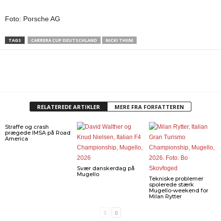
Foto: Porsche AG
TAGS
CARRERA CUP DEUTSCHLAND
NICKI THIIM
RELATEREDE ARTIKLER
MERE FRA FORFATTEREN
Straffe og crash
prægede IMSA på Road
America
Svær danskerdag på
Mugello
Tekniske problemer
spolerede stærk
Mugello-weekend for
Milan Rytter