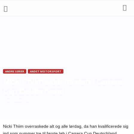
ANDRE SERIER
ANDET MOTORSPORT
Nicki Thiim skidt fra start i Carrera
Cup Deutschland
Af
Bo Skovfoged
-
2. maj 2011
Nicki Thiim overraskede alt og alle lørdag, da han kvalificerede sig
ind som nummer tre til første løb i Carrera Cup Deutschland.