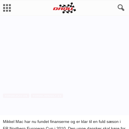
FORMELKLASSER
FORMEL RENAULT 2.0
Mikkel Mac klar til Formula Renault
Af
Bo Skovfoged
-
13. april 2010
Mikkel Mac har nu fundet finanserne og er klar til en fuld sæson i
FR Northern European Cup i 2010. Den unge dansker skal køre for