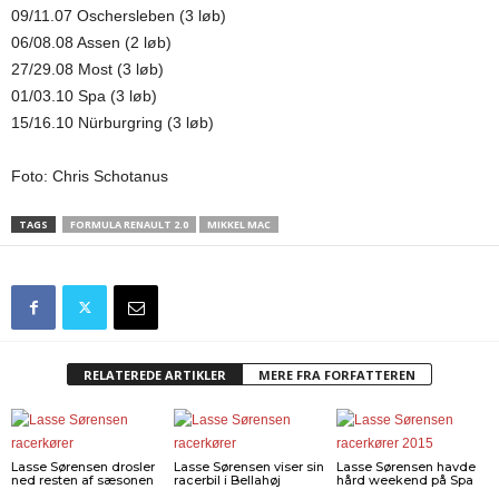
09/11.07 Oschersleben (3 løb)
06/08.08 Assen (2 løb)
27/29.08 Most (3 løb)
01/03.10 Spa (3 løb)
15/16.10 Nürburgring (3 løb)
Foto: Chris Schotanus
TAGS
FORMULA RENAULT 2.0
MIKKEL MAC
RELATEREDE ARTIKLER
MERE FRA FORFATTEREN
Lasse Sørensen drosler
Lasse Sørensen viser sin
Lasse Sørensen havde
ned resten af sæsonen
racerbil i Bellahøj
hård weekend på Spa