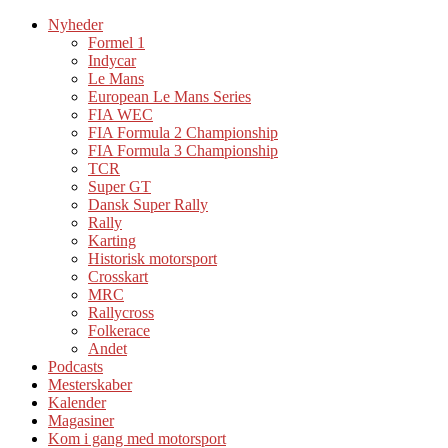
Nyheder
Formel 1
Indycar
Le Mans
European Le Mans Series
FIA WEC
FIA Formula 2 Championship
FIA Formula 3 Championship
TCR
Super GT
Dansk Super Rally
Rally
Karting
Historisk motorsport
Crosskart
MRC
Rallycross
Folkerace
Andet
Podcasts
Mesterskaber
Kalender
Magasiner
Kom i gang med motorsport