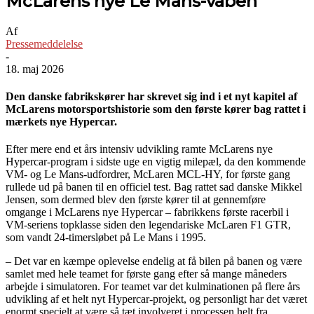
McLarens nye Le Mans-våben
Af
Pressemeddelelse
-
18. maj 2026
Den danske fabrikskører har skrevet sig ind i et nyt kapitel af
McLarens motorsportshistorie som den første kører bag rattet i
mærkets nye Hypercar.
Efter mere end et års intensiv udvikling ramte McLarens nye
Hypercar-program i sidste uge en vigtig milepæl, da den kommende
VM- og Le Mans-udfordrer, McLaren MCL-HY, for første gang
rullede ud på banen til en officiel test. Bag rattet sad danske Mikkel
Jensen, som dermed blev den første kører til at gennemføre
omgange i McLarens nye Hypercar – fabrikkens første racerbil i
VM-seriens topklasse siden den legendariske McLaren F1 GTR,
som vandt 24-timersløbet på Le Mans i 1995.
– Det var en kæmpe oplevelse endelig at få bilen på banen og være
samlet med hele teamet for første gang efter så mange måneders
arbejde i simulatoren. For teamet var det kulminationen på flere års
udvikling af et helt nyt Hypercar-projekt, og personligt har det været
enormt specielt at være så tæt involveret i processen helt fra