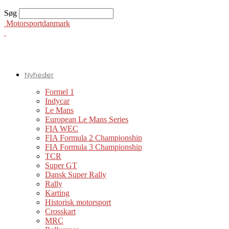
Søg
Motorsportdanmark
Nyheder
Formel 1
Indycar
Le Mans
European Le Mans Series
FIA WEC
FIA Formula 2 Championship
FIA Formula 3 Championship
TCR
Super GT
Dansk Super Rally
Rally
Karting
Historisk motorsport
Crosskart
MRC