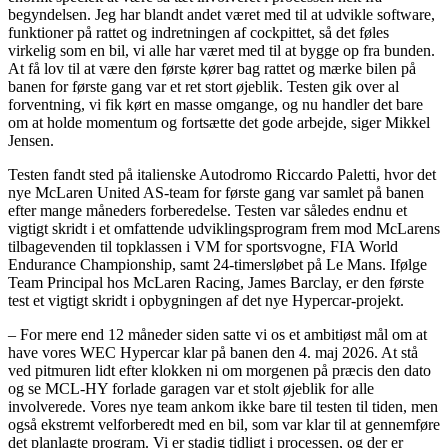
begyndelsen. Jeg har blandt andet været med til at udvikle software,
funktioner på rattet og indretningen af cockpittet, så det føles
virkelig som en bil, vi alle har været med til at bygge op fra bunden.
At få lov til at være den første kører bag rattet og mærke bilen på
banen for første gang var et ret stort øjeblik. Testen gik over al
forventning, vi fik kørt en masse omgange, og nu handler det bare
om at holde momentum og fortsætte det gode arbejde, siger Mikkel
Jensen.
Testen fandt sted på italienske Autodromo Riccardo Paletti, hvor det
nye McLaren United AS-team for første gang var samlet på banen
efter mange måneders forberedelse. Testen var således endnu et
vigtigt skridt i et omfattende udviklingsprogram frem mod McLarens
tilbagevenden til topklassen i VM for sportsvogne, FIA World
Endurance Championship, samt 24-timersløbet på Le Mans. Ifølge
Team Principal hos McLaren Racing, James Barclay, er den første
test et vigtigt skridt i opbygningen af det nye Hypercar-projekt.
– For mere end 12 måneder siden satte vi os et ambitiøst mål om at
have vores WEC Hypercar klar på banen den 4. maj 2026. At stå
ved pitmuren lidt efter klokken ni om morgenen på præcis den dato
og se MCL-HY forlade garagen var et stolt øjeblik for alle
involverede. Vores nye team ankom ikke bare til testen til tiden, men
også ekstremt velforberedt med en bil, som var klar til at gennemføre
det planlagte program. Vi er stadig tidligt i processen, og der er