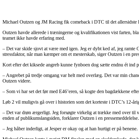
Michael Outzen og JM Racing fik comeback i DTC til det allersidste løb
Outzen havde allerede i træningerne og kvalifikationen vist farten, bl
teamet ikke havde erfaring med.
– Det var skide sjovt at være med igen. Jeg er dybt ked af, jeg ramte Ca
stressfaktor, når man kæmper om et mesterskab, siger Outzen i en pre
Kort efter det kiksede angreb kunne fynboen dog sætte endnu ét ind p
– Angrebet på tredje omgang var helt med overlæg. Det var min chance,
Outzen videre.
– Som vi har set det før med E46’eren, så kogte den bagdækkene efter
Løb 2 vil muligvis gå over i historien som det korteste i DTC’s 12-år
– Det var drøn ærgerligt. Jeg forsøgte virkelig at trække med over til 
enden af publikumslangsiden, forklarer Outzen i en pressemeddelelse.
– Jeg håber inderligt, at Jesper er okay og at han hurtigt er på bene