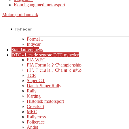
Kom i gang med motorsport
Motorsportdanmark
Nyheder
Formel 1
Indycar
Le Mans
Standardvogne
European Le Mans Series
DTC - Læs de seneste DTC nyheder
FIA WEC
Michael Outzen fandt 
FIA Formula 2 Championship
FIA Formula 3 Championship
TCR
Super GT
Af
Dansk Super Rally
Bo Skovfoged
Rally
-
Karting
13. oktober 2010
Historisk motorsport
Crosskart
MRC
Rallycross
Folkerace
Andet