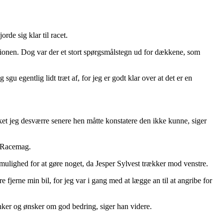
de sig klar til racet.
kationen. Dog var der et stort spørgsmålstegn ud for dækkene, som
gu egentlig lidt træt af, for jeg er godt klar over at det er en
ket jeg desværre senere hen måtte konstatere den ikke kunne, siger
l Racemag.
 mulighed for at gøre noget, da Jesper Sylvest trækker mod venstre.
 fjerne min bil, for jeg var i gang med at lægge an til at angribe for
anker og ønsker om god bedring, siger han videre.