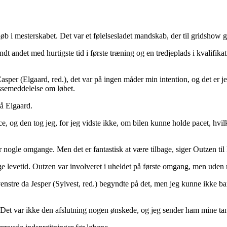
 i mesterskabet. Det var et følelsesladet mandskab, der til gridshow gjor
andt andet med hurtigste tid i første træning og en tredjeplads i kvalifi
sper (Elgaard, red.), det var på ingen måder min intention, og det er jeg s
ssemeddelelse om løbet.
å Elgaard.
 og den tog jeg, for jeg vidste ikke, om bilen kunne holde pacet, hvil
 nogle omgange. Men det er fantastisk at være tilbage, siger Outzen ti
ige levetid. Outzen var involveret i uheldet på første omgang, men uden
venstre da Jesper (Sylvest, red.) begyndte på det, men jeg kunne ikke bare
ne. Det var ikke den afslutning nogen ønskede, og jeg sender ham mine t