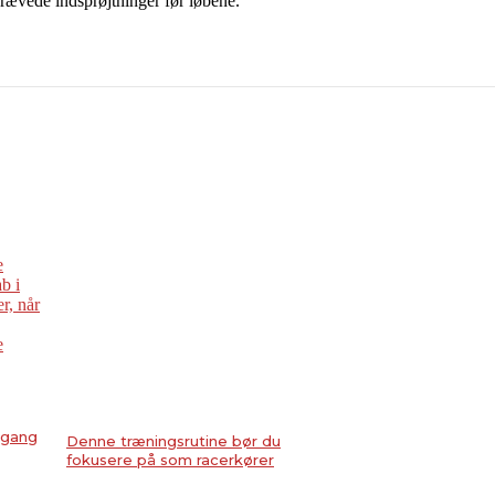
rævede indsprøjtninger før løbene.
 gang
Denne træningsrutine bør du
fokusere på som racerkører