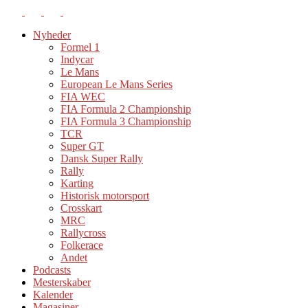
Nyheder
Formel 1
Indycar
Le Mans
European Le Mans Series
FIA WEC
FIA Formula 2 Championship
FIA Formula 3 Championship
TCR
Super GT
Dansk Super Rally
Rally
Karting
Historisk motorsport
Crosskart
MRC
Rallycross
Folkerace
Andet
Podcasts
Mesterskaber
Kalender
Magasiner