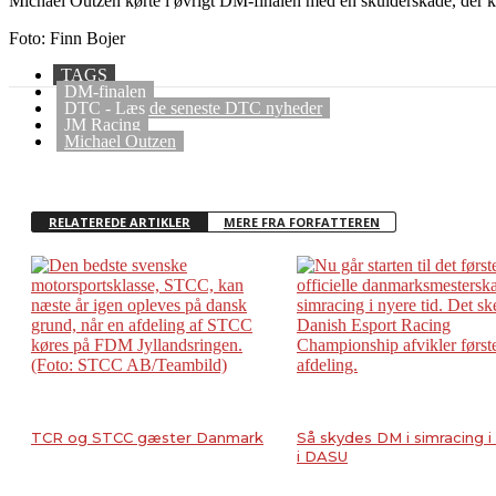
Michael Outzen kørte i øvrigt DM-finalen med en skulderskade, der k
Foto: Finn Bojer
TAGS
DM-finalen
DTC - Læs de seneste DTC nyheder
JM Racing
Michael Outzen
RELATEREDE ARTIKLER
MERE FRA FORFATTEREN
TCR og STCC gæster Danmark
Så skydes DM i simracing i
i DASU