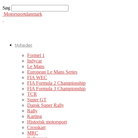
Søg
Motorsportdanmark
Nyheder
Formel 1
Indycar
Le Mans
European Le Mans Series
FIA WEC
FIA Formula 2 Championship
FIA Formula 3 Championship
TCR
Super GT
Dansk Super Rally
Rally
Karting
Historisk motorsport
Crosskart
MRC