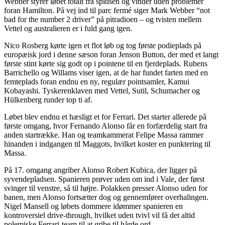
Webber styrer løbet totalt fra spidsen og vinder uden problemer
foran Hamilton. På vej ind til parc fermé siger Mark Webber “not
bad for the number 2 driver” på pitradioen – og tvisten mellem
Vettel og australieren er i fuld gang igen.
Nico Rosberg kørte igen et flot løb og tog første podieplads på
europæisk jord i denne sæson foran Jenson Button, der med et langt
første stint kørte sig godt op i pointene til en fjerdeplads. Rubens
Barrichello og Willams viser igen, at de har fundet farten med en
femteplads foran endnu en ny, regulær pointsamler, Kamui
Kobayashi. Tyskerenklaven med Vettel, Sutil, Schumacher og
Hülkenberg runder top ti af.
Løbet blev endnu et hæsligt et for Ferrari. Det starter allerede på
første omgang, hvor Fernando Alonso får en forfærdelig start fra
anden startrække. Han og teamkammerat Felipe Massa rammer
hinanden i indgangen til Maggots, hvilket koster en punktering til
Massa.
På 17. omgang angriber Alonso Robert Kubica, der ligger på
syvendepladsen. Spanieren prøver uden om ind i Vale, der først
svinger til venstre, så til højre. Polakken presser Alonso uden for
banen, men Alonso fortsætter dog og gennemfører overhalingen.
Nigel Mansell og løbets dommere idømmer spanieren en
kontroversiel drive-through, hvilket uden tvivl vil få det altid
polemiske Ferrari-team til at gribe til hårde ord.