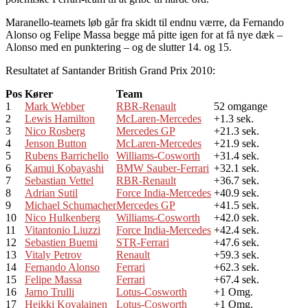
Maranello-teamets løb går fra skidt til endnu værre, da Fernando
Alonso og Felipe Massa begge må pitte igen for at få nye dæk –
Alonso med en punktering – og de slutter 14. og 15.
Resultatet af Santander British Grand Prix 2010:
Pos
Kører
Team
1
Mark Webber
RBR-Renault
52 omgange
2
Lewis Hamilton
McLaren-Mercedes
+1.3 sek.
3
Nico Rosberg
Mercedes GP
+21.3 sek.
4
Jenson Button
McLaren-Mercedes
+21.9 sek.
5
Rubens Barrichello
Williams-Cosworth
+31.4 sek.
6
Kamui Kobayashi
BMW Sauber-Ferrari
+32.1 sek.
7
Sebastian Vettel
RBR-Renault
+36.7 sek.
8
Adrian Sutil
Force India-Mercedes
+40.9 sek.
9
Michael Schumacher
Mercedes GP
+41.5 sek.
10
Nico Hulkenberg
Williams-Cosworth
+42.0 sek.
11
Vitantonio Liuzzi
Force India-Mercedes
+42.4 sek.
12
Sebastien Buemi
STR-Ferrari
+47.6 sek.
13
Vitaly Petrov
Renault
+59.3 sek.
14
Fernando Alonso
Ferrari
+62.3 sek.
15
Felipe Massa
Ferrari
+67.4 sek.
16
Jarno Trulli
Lotus-Cosworth
+1 Omg.
17
Heikki Kovalainen
Lotus-Cosworth
+1 Omg.