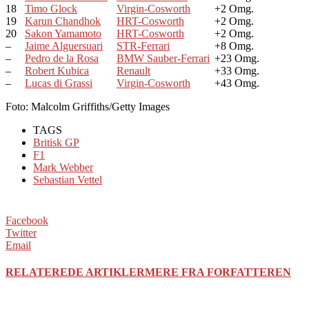
18
Timo Glock
Virgin-Cosworth
+2 Omg.
19
Karun Chandhok
HRT-Cosworth
+2 Omg.
20
Sakon Yamamoto
HRT-Cosworth
+2 Omg.
–
Jaime Alguersuari
STR-Ferrari
+8 Omg.
–
Pedro de la Rosa
BMW Sauber-Ferrari
+23 Omg.
–
Robert Kubica
Renault
+33 Omg.
–
Lucas di Grassi
Virgin-Cosworth
+43 Omg.
Foto: Malcolm Griffiths/Getty Images
TAGS
Britisk GP
F1
Mark Webber
Sebastian Vettel
Facebook
Twitter
Email
RELATEREDE ARTIKLER
MERE FRA FORFATTEREN