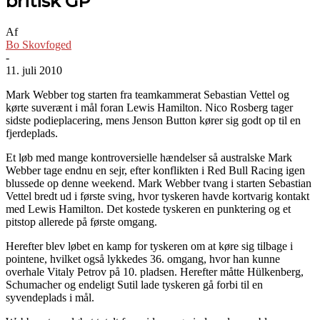
britisk GP
Af
Bo Skovfoged
-
11. juli 2010
Mark Webber tog starten fra teamkammerat Sebastian Vettel og
kørte suverænt i mål foran Lewis Hamilton. Nico Rosberg tager
sidste podieplacering, mens Jenson Button kører sig godt op til en
fjerdeplads.
Et løb med mange kontroversielle hændelser så australske Mark
Webber tage endnu en sejr, efter konflikten i Red Bull Racing igen
blussede op denne weekend. Mark Webber tvang i starten Sebastian
Vettel bredt ud i første sving, hvor tyskeren havde kortvarig kontakt
med Lewis Hamilton. Det kostede tyskeren en punktering og et
pitstop allerede på første omgang.
Herefter blev løbet en kamp for tyskeren om at køre sig tilbage i
pointene, hvilket også lykkedes 36. omgang, hvor han kunne
overhale Vitaly Petrov på 10. pladsen. Herefter måtte Hülkenberg,
Schumacher og endeligt Sutil lade tyskeren gå forbi til en
syvendeplads i mål.