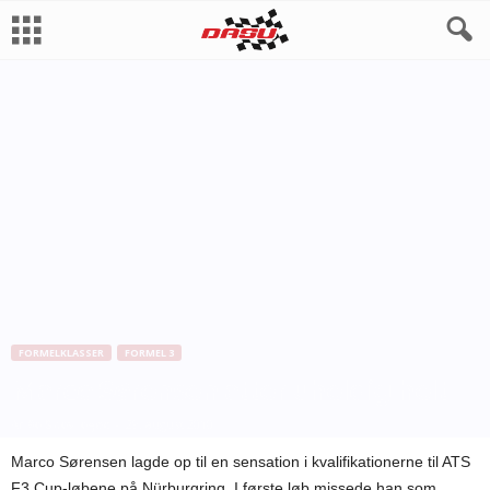
FORMELKLASSER
FORMEL 3
Marco Sørensen atter uheldig helt
Af
Bo Skovfoged
-
29. august 2010
Marco Sørensen lagde op til en sensation i kvalifikationerne til ATS
F3 Cup-løbene på Nürburgring. I første løb missede han som