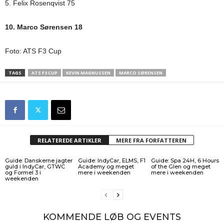
5. Felix Rosenqvist 75
10. Marco Sørensen 18
Foto: ATS F3 Cup
TAGS
ATS F3 CUP
KEVIN MAGNUSSEN
MARCO SØRENSEN
RELATEREDE ARTIKLER
MERE FRA FORFATTEREN
Guide: Danskerne jagter
Guide: IndyCar, ELMS, F1
Guide: Spa 24H, 6 Hours
guld i IndyCar, GTWC
Academy og meget
of the Glen og meget
og Formel 3 i
mere i weekenden
mere i weekenden
weekenden
KOMMENDE LØB OG EVENTS