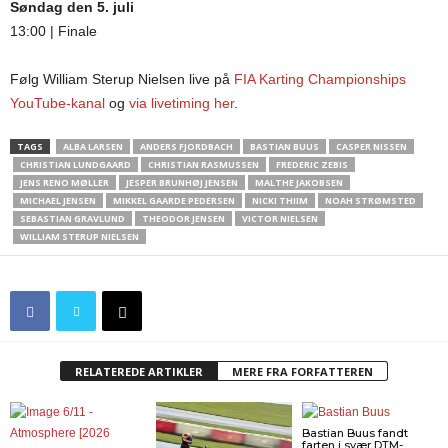
Søndag den 5. juli
13:00 | Finale
Følg William Sterup Nielsen live på
FIA Karting Championships
YouTube-kanal
og
via livetiming her
.
TAGS
ALBA LARSEN
ANDERS FJORDBACH
BASTIAN BUUS
CASPER NISSEN
CHRISTIAN LUNDGAARD
CHRISTIAN RASMUSSEN
FREDERIC ZEBIS
JENS RENO MØLLER
JESPER BRUNHØJ JENSEN
MALTHE JAKOBSEN
MICHAEL JENSEN
MIKKEL GAARDE PEDERSEN
NICKI THIIM
NOAH STRØMSTED
SEBASTIAN GRAVLUND
THEODOR JENSEN
VICTOR NIELSEN
WILLIAM STERUP NIELSEN
RELATEREDE ARTIKLER
MERE FRA FORFATTEREN
Bastian Buus fandt
farten i svær DTM-