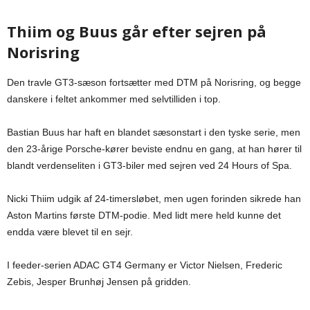
Thiim og Buus går efter sejren på
Norisring
Den travle GT3-sæson fortsætter med DTM på Norisring, og begge
danskere i feltet ankommer med selvtilliden i top.
Bastian Buus har haft en blandet sæsonstart i den tyske serie, men
den 23-årige Porsche-kører beviste endnu en gang, at han hører til
blandt verdenseliten i GT3-biler med sejren ved 24 Hours of Spa.
Nicki Thiim udgik af 24-timersløbet, men ugen forinden sikrede han
Aston Martins første DTM-podie. Med lidt mere held kunne det
endda være blevet til en sejr.
I feeder-serien ADAC GT4 Germany er Victor Nielsen, Frederic
Zebis, Jesper Brunhøj Jensen på gridden.