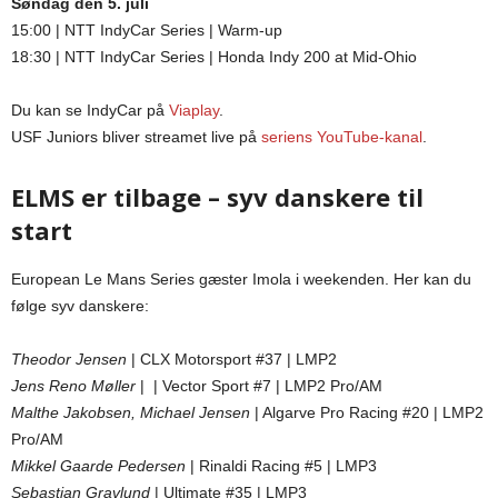
Søndag den 5. juli
15:00 | NTT IndyCar Series | Warm-up
18:30 | NTT IndyCar Series | Honda Indy 200 at Mid-Ohio
Du kan se IndyCar på
Viaplay
.
USF Juniors bliver streamet live på
seriens YouTube-kanal
.
ELMS er tilbage – syv danskere til
start
European Le Mans Series gæster Imola i weekenden. Her kan du
følge syv danskere:
Theodor Jensen
| CLX Motorsport #37 | LMP2
Jens Reno Møller
| | Vector Sport #7 | LMP2 Pro/AM
Malthe Jakobsen, Michael Jensen
| Algarve Pro Racing #20 | LMP2
Pro/AM
Mikkel Gaarde Pedersen
| Rinaldi Racing #5 | LMP3
Sebastian Gravlund
| Ultimate #35 | LMP3