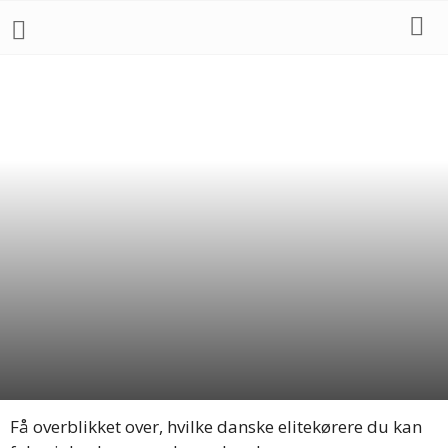
STANDARDVOGNE
DTM
LMS
ELMS
FORMELKLASSER
FORMEL 3
INDYCAR
KARTING
Af
Christian Hildgaard
-
1. juli 2026
Få overblikket over, hvilke danske elitekørere du kan