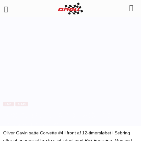
LMS
ALMS
Magnussen uheldig i Sebring
Af
Bo Skovfoged
-
20. marts 2011
Oliver Gavin satte Corvette #4 i front af 12-timersløbet i Sebring
efter et aggressivt første stint i duel med Risi-Ferrarien. Men ved