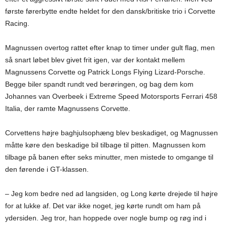
første førerbytte endte heldet for den dansk/britiske trio i Corvette
Racing.
Magnussen overtog rattet efter knap to timer under gult flag, men
så snart løbet blev givet frit igen, var der kontakt mellem
Magnussens Corvette og Patrick Longs Flying Lizard-Porsche.
Begge biler spandt rundt ved berøringen, og bag dem kom
Johannes van Overbeek i Extreme Speed Motorsports Ferrari 458
Italia, der ramte Magnussens Corvette.
Corvettens højre baghjulsophæng blev beskadiget, og Magnussen
måtte køre den beskadige bil tilbage til pitten. Magnussen kom
tilbage på banen efter seks minutter, men mistede to omgange til
den førende i GT-klassen.
– Jeg kom bedre ned ad langsiden, og Long kørte drejede til højre
for at lukke af. Det var ikke noget, jeg kørte rundt om ham på
ydersiden. Jeg tror, han hoppede over nogle bump og røg ind i