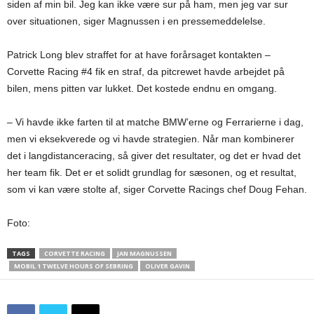
siden af min bil. Jeg kan ikke være sur på ham, men jeg var sur
over situationen, siger Magnussen i en pressemeddelelse.
Patrick Long blev straffet for at have forårsaget kontakten –
Corvette Racing #4 fik en straf, da pitcrewet havde arbejdet på
bilen, mens pitten var lukket. Det kostede endnu en omgang.
– Vi havde ikke farten til at matche BMW’erne og Ferrarierne i dag,
men vi eksekverede og vi havde strategien. Når man kombinerer
det i langdistanceracing, så giver det resultater, og det er hvad det
her team fik. Det er et solidt grundlag for sæsonen, og et resultat,
som vi kan være stolte af, siger Corvette Racings chef Doug Fehan.
Foto:
TAGS
CORVETTE RACING
JAN MAGNUSSEN
MOBIL 1 TWELVE HOURS OF SEBRING
OLIVER GAVIN