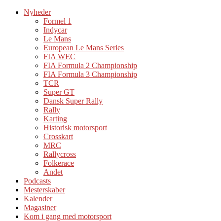
Nyheder
Formel 1
Indycar
Le Mans
European Le Mans Series
FIA WEC
FIA Formula 2 Championship
FIA Formula 3 Championship
TCR
Super GT
Dansk Super Rally
Rally
Karting
Historisk motorsport
Crosskart
MRC
Rallycross
Folkerace
Andet
Podcasts
Mesterskaber
Kalender
Magasiner
Kom i gang med motorsport