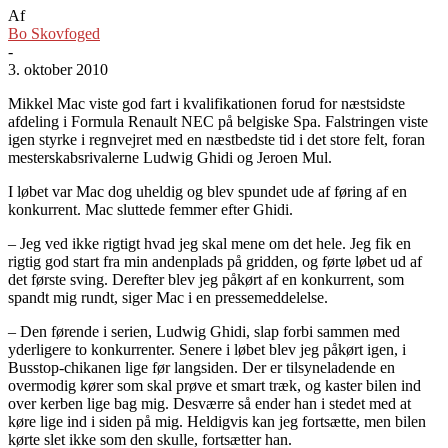
Af
Bo Skovfoged
-
3. oktober 2010
Mikkel Mac viste god fart i kvalifikationen forud for næstsidste
afdeling i Formula Renault NEC på belgiske Spa. Falstringen viste
igen styrke i regnvejret med en næstbedste tid i det store felt, foran
mesterskabsrivalerne Ludwig Ghidi og Jeroen Mul.
I løbet var Mac dog uheldig og blev spundet ude af føring af en
konkurrent. Mac sluttede femmer efter Ghidi.
– Jeg ved ikke rigtigt hvad jeg skal mene om det hele. Jeg fik en
rigtig god start fra min andenplads på gridden, og førte løbet ud af
det første sving. Derefter blev jeg påkørt af en konkurrent, som
spandt mig rundt, siger Mac i en pressemeddelelse.
– Den førende i serien, Ludwig Ghidi, slap forbi sammen med
yderligere to konkurrenter. Senere i løbet blev jeg påkørt igen, i
Busstop-chikanen lige før langsiden. Der er tilsyneladende en
overmodig kører som skal prøve et smart træk, og kaster bilen ind
over kerben lige bag mig. Desværre så ender han i stedet med at
køre lige ind i siden på mig. Heldigvis kan jeg fortsætte, men bilen
kørte slet ikke som den skulle, fortsætter han.