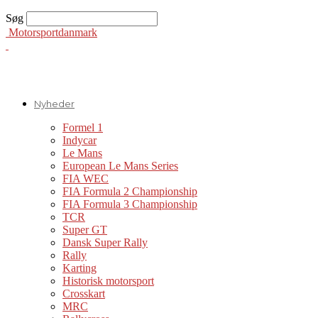
Søg
Motorsportdanmark
Nyheder
Formel 1
Indycar
Le Mans
European Le Mans Series
FIA WEC
FIA Formula 2 Championship
FIA Formula 3 Championship
TCR
Super GT
Dansk Super Rally
Rally
Karting
Historisk motorsport
Crosskart
MRC