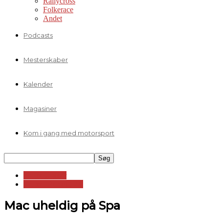
Rallycross
Folkerace
Andet
Podcasts
Mesterskaber
Kalender
Magasiner
Kom i gang med motorsport
Formelklasser
Formel Renault 2.0
Mac uheldig på Spa