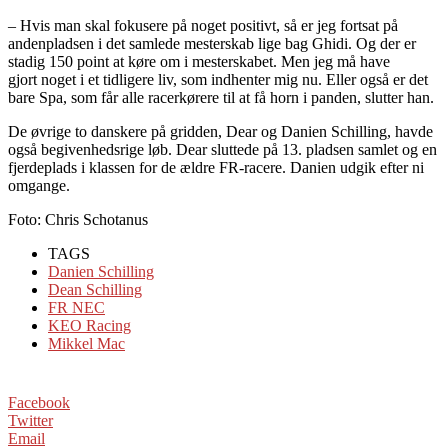
– Hvis man skal fokusere på noget positivt, så er jeg fortsat på
andenpladsen i det samlede mesterskab lige bag Ghidi. Og der er
stadig 150 point at køre om i mesterskabet. Men jeg må have
gjort noget i et tidligere liv, som indhenter mig nu. Eller også er det
bare Spa, som får alle racerkørere til at få horn i panden, slutter han.
De øvrige to danskere på gridden, Dear og Danien Schilling, havde
også begivenhedsrige løb. Dear sluttede på 13. pladsen samlet og en
fjerdeplads i klassen for de ældre FR-racere. Danien udgik efter ni
omgange.
Foto: Chris Schotanus
TAGS
Danien Schilling
Dean Schilling
FR NEC
KEO Racing
Mikkel Mac
Facebook
Twitter
Email