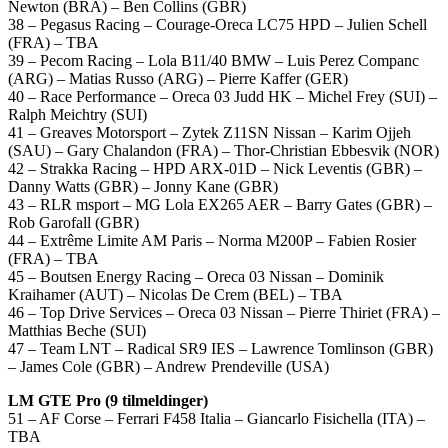
Newton (BRA) – Ben Collins (GBR)
38 – Pegasus Racing – Courage-Oreca LC75 HPD – Julien Schell
(FRA) – TBA
39 – Pecom Racing – Lola B11/40 BMW – Luis Perez Companc
(ARG) – Matias Russo (ARG) – Pierre Kaffer (GER)
40 – Race Performance – Oreca 03 Judd HK – Michel Frey (SUI) –
Ralph Meichtry (SUI)
41 – Greaves Motorsport – Zytek Z11SN Nissan – Karim Ojjeh
(SAU) – Gary Chalandon (FRA) – Thor-Christian Ebbesvik (NOR)
42 – Strakka Racing – HPD ARX-01D – Nick Leventis (GBR) –
Danny Watts (GBR) – Jonny Kane (GBR)
43 – RLR msport – MG Lola EX265 AER – Barry Gates (GBR) –
Rob Garofall (GBR)
44 – Extrême Limite AM Paris – Norma M200P – Fabien Rosier
(FRA) – TBA
45 – Boutsen Energy Racing – Oreca 03 Nissan – Dominik
Kraihamer (AUT) – Nicolas De Crem (BEL) – TBA
46 – Top Drive Services – Oreca 03 Nissan – Pierre Thiriet (FRA) –
Matthias Beche (SUI)
47 – Team LNT – Radical SR9 IES – Lawrence Tomlinson (GBR)
– James Cole (GBR) – Andrew Prendeville (USA)
LM GTE Pro (9 tilmeldinger)
51 – AF Corse – Ferrari F458 Italia – Giancarlo Fisichella (ITA) –
TBA