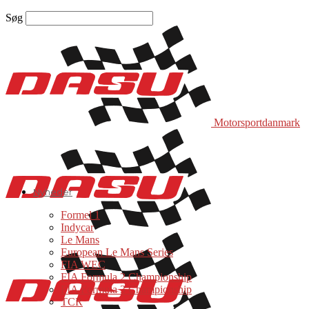
Søg
Motorsportdanmark
Nyheder
Formel 1
Indycar
Le Mans
European Le Mans Series
FIA WEC
FIA Formula 2 Championship
FIA Formula 3 Championship
TCR