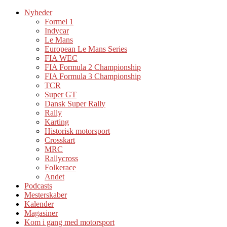
Nyheder
Formel 1
Indycar
Le Mans
European Le Mans Series
FIA WEC
FIA Formula 2 Championship
FIA Formula 3 Championship
TCR
Super GT
Dansk Super Rally
Rally
Karting
Historisk motorsport
Crosskart
MRC
Rallycross
Folkerace
Andet
Podcasts
Mesterskaber
Kalender
Magasiner
Kom i gang med motorsport