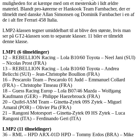
muligheden for at kæmpe med om et mesterskab i lidt ældre
materiel. Blandt pro-kørerne er Hankook Team Farnbacher, der er
tilmeldt med danske Allan Simonsen og Dominik Farnbacher i en af
de i alt fire Ferrari 458 Italia.
LMP2-klassen tegner umiddelbart til at blive den største, hvis man
ser på GT2-klassen som to separate klasser. 11 biler er tilmeldt
denne klasse.
LMP1 (6 tilmeldinger)
12 – REBELLION Racing – Lola B10/60 Toyota – Neel Jani (SUI)
– Nicolas Prost (FRA)
13 – REBELLION Racing – Lola B10/60 Toyota – Andrea
Belicchi (SUI) – Jean-Christophe Boullion (FRA)
16 – Pescarolo Team – Pescarolo 01 Judd – Emmanuel Collard
(FRA) – Christophe Tinseau (FRA)
18 – Guess Racing Europ – Lola B07/46 Mazda – Wolfgang
Kaufmann (GER) – Philippe Haezebrouck (FRA)
20 – Quifel-ASM Team – Ginetta-Zytek 09S Zytek – Miguel
Amaral (POR) – Olivier Pla (FRA)
21 – Rangoni Motorsport – Ginetta-Zytek 09 HS Zytek – Luca
Rangoni (ITA) – Ferdinando Geri (ITA)
LMP2 (11 tilmeldinger)
36 – RML – HPD ARX-01D HPD – Tommy Erdos (BRA) – Mike