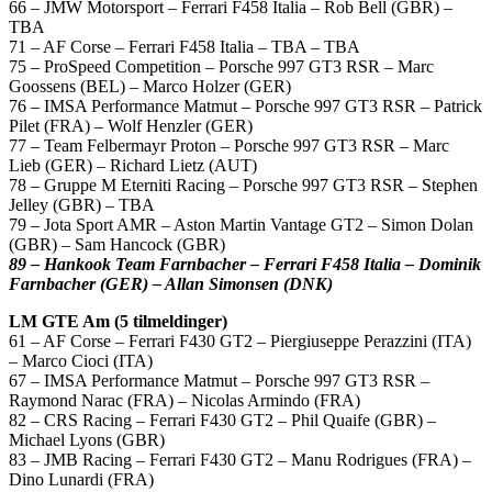
66 – JMW Motorsport – Ferrari F458 Italia – Rob Bell (GBR) –
TBA
71 – AF Corse – Ferrari F458 Italia – TBA – TBA
75 – ProSpeed Competition – Porsche 997 GT3 RSR – Marc
Goossens (BEL) – Marco Holzer (GER)
76 – IMSA Performance Matmut – Porsche 997 GT3 RSR – Patrick
Pilet (FRA) – Wolf Henzler (GER)
77 – Team Felbermayr Proton – Porsche 997 GT3 RSR – Marc
Lieb (GER) – Richard Lietz (AUT)
78 – Gruppe M Eterniti Racing – Porsche 997 GT3 RSR – Stephen
Jelley (GBR) – TBA
79 – Jota Sport AMR – Aston Martin Vantage GT2 – Simon Dolan
(GBR) – Sam Hancock (GBR)
89 – Hankook Team Farnbacher – Ferrari F458 Italia – Dominik
Farnbacher (GER) – Allan Simonsen (DNK)
LM GTE Am (5 tilmeldinger)
61 – AF Corse – Ferrari F430 GT2 – Piergiuseppe Perazzini (ITA)
– Marco Cioci (ITA)
67 – IMSA Performance Matmut – Porsche 997 GT3 RSR –
Raymond Narac (FRA) – Nicolas Armindo (FRA)
82 – CRS Racing – Ferrari F430 GT2 – Phil Quaife (GBR) –
Michael Lyons (GBR)
83 – JMB Racing – Ferrari F430 GT2 – Manu Rodrigues (FRA) –
Dino Lunardi (FRA)