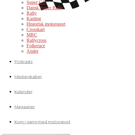
Super GT
Dansk Super Rally
Rally
Karting
Historisk motorsport
Crosskart
MRC
Rallycross
Folkerace
Andet
Podcasts
Mesterskaber
Kalender
Magasiner
Kom i gang med motorsport