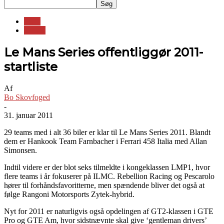
LMS
ELMS
Le Mans Series offentliggør 2011-
startliste
Af
Bo Skovfoged
-
31. januar 2011
29 teams med i alt 36 biler er klar til Le Mans Series 2011. Blandt
dem er Hankook Team Farnbacher i Ferrari 458 Italia med Allan
Simonsen.
Indtil videre er der blot seks tilmeldte i kongeklassen LMP1, hvor
flere teams i år fokuserer på ILMC. Rebellion Racing og Pescarolo
hører til forhåndsfavoritterne, men spændende bliver det også at
følge Rangoni Motorsports Zytek-hybrid.
Nyt for 2011 er naturligvis også opdelingen af GT2-klassen i GTE
Pro og GTE Am, hvor sidstnævnte skal give ‘gentleman drivers’