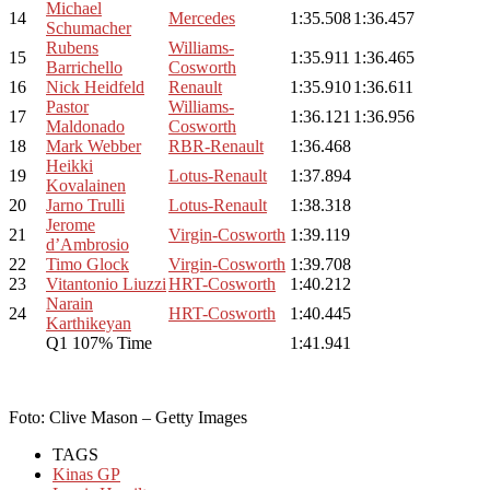
Michael
14
Mercedes
1:35.508
1:36.457
Schumacher
Rubens
Williams-
15
1:35.911
1:36.465
Barrichello
Cosworth
16
Nick Heidfeld
Renault
1:35.910
1:36.611
Pastor
Williams-
17
1:36.121
1:36.956
Maldonado
Cosworth
18
Mark Webber
RBR-Renault
1:36.468
Heikki
19
Lotus-Renault
1:37.894
Kovalainen
20
Jarno Trulli
Lotus-Renault
1:38.318
Jerome
21
Virgin-Cosworth
1:39.119
d’Ambrosio
22
Timo Glock
Virgin-Cosworth
1:39.708
23
Vitantonio Liuzzi
HRT-Cosworth
1:40.212
Narain
24
HRT-Cosworth
1:40.445
Karthikeyan
Q1 107% Time
1:41.941
Foto: Clive Mason – Getty Images
TAGS
Kinas GP