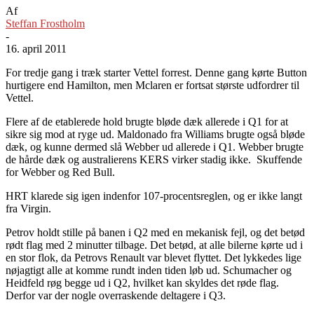
Af
Steffan Frostholm
-
16. april 2011
For tredje gang i træk starter Vettel forrest. Denne gang kørte Button
hurtigere end Hamilton, men Mclaren er fortsat største udfordrer til
Vettel.
Flere af de etablerede hold brugte bløde dæk allerede i Q1 for at
sikre sig mod at ryge ud. Maldonado fra Williams brugte også bløde
dæk, og kunne dermed slå Webber ud allerede i Q1. Webber brugte
de hårde dæk og australierens KERS virker stadig ikke. Skuffende
for Webber og Red Bull.
HRT klarede sig igen indenfor 107-procentsreglen, og er ikke langt
fra Virgin.
Petrov holdt stille på banen i Q2 med en mekanisk fejl, og det betød
rødt flag med 2 minutter tilbage. Det betød, at alle bilerne kørte ud i
en stor flok, da Petrovs Renault var blevet flyttet. Det lykkedes lige
nøjagtigt alle at komme rundt inden tiden løb ud. Schumacher og
Heidfeld røg begge ud i Q2, hvilket kan skyldes det røde flag.
Derfor var der nogle overraskende deltagere i Q3.