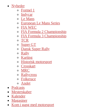
Nyheder
Formel 1
Indycar
Le Mans
European Le Mans Series
FIA WEC
FIA Formula 2 Championship
FIA Formula 3 Championship
TCR
Super GT
Dansk Super Rally
Rally
Karting
Historisk motorsport
Crosskart
MRC
Rallycross
Folkerace
Andet
Podcasts
Mesterskaber
Kalender
Magasiner
Kom i gang med motorsport