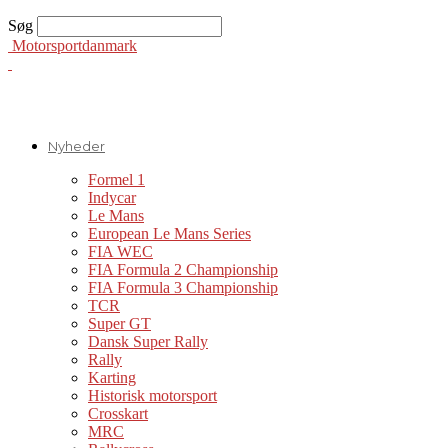
Søg
Motorsportdanmark
Nyheder
Formel 1
Indycar
Le Mans
European Le Mans Series
FIA WEC
FIA Formula 2 Championship
FIA Formula 3 Championship
TCR
Super GT
Dansk Super Rally
Rally
Karting
Historisk motorsport
Crosskart
MRC