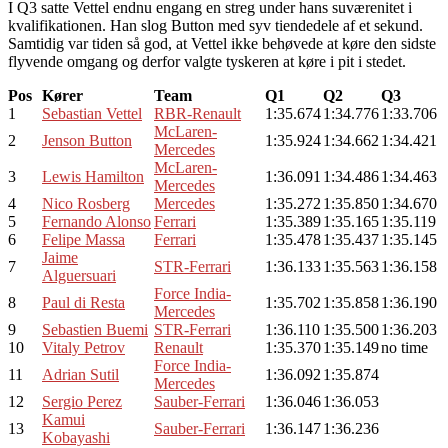
I Q3 satte Vettel endnu engang en streg under hans suværenitet i
kvalifikationen. Han slog Button med syv tiendedele af et sekund.
Samtidig var tiden så god, at Vettel ikke behøvede at køre den sidste
flyvende omgang og derfor valgte tyskeren at køre i pit i stedet.
Pos
Kører
Team
Q1
Q2
Q3
1
Sebastian Vettel
RBR-Renault
1:35.674
1:34.776
1:33.706
McLaren-
2
Jenson Button
1:35.924
1:34.662
1:34.421
Mercedes
McLaren-
3
Lewis Hamilton
1:36.091
1:34.486
1:34.463
Mercedes
4
Nico Rosberg
Mercedes
1:35.272
1:35.850
1:34.670
5
Fernando Alonso
Ferrari
1:35.389
1:35.165
1:35.119
6
Felipe Massa
Ferrari
1:35.478
1:35.437
1:35.145
Jaime
7
STR-Ferrari
1:36.133
1:35.563
1:36.158
Alguersuari
Force India-
8
Paul di Resta
1:35.702
1:35.858
1:36.190
Mercedes
9
Sebastien Buemi
STR-Ferrari
1:36.110
1:35.500
1:36.203
10
Vitaly Petrov
Renault
1:35.370
1:35.149
no time
Force India-
11
Adrian Sutil
1:36.092
1:35.874
Mercedes
12
Sergio Perez
Sauber-Ferrari
1:36.046
1:36.053
Kamui
13
Sauber-Ferrari
1:36.147
1:36.236
Kobayashi