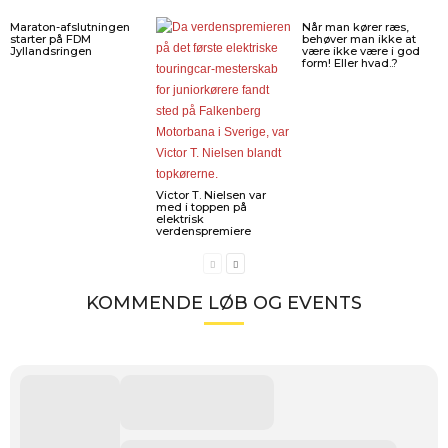
Maraton-afslutningen
Når man kører ræs,
starter på FDM
behøver man ikke at
Jyllandsringen
være ikke være i god
form! Eller hvad..?
Victor T. Nielsen var
med i toppen på
elektrisk
verdenspremiere
KOMMENDE LØB OG EVENTS