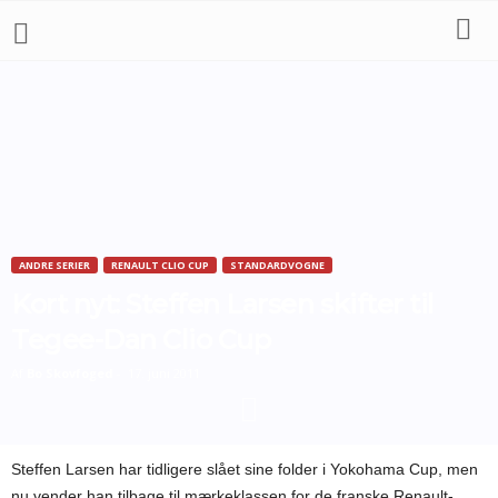
ANDRE SERIER
RENAULT CLIO CUP
STANDARDVOGNE
Kort nyt: Steffen Larsen skifter til
Tegee-Dan Clio Cup
Af
Bo Skovfoged
-
17. juni 2011
Steffen Larsen har tidligere slået sine folder i Yokohama Cup, men
nu vender han tilbage til mærkeklassen for de franske Renault-