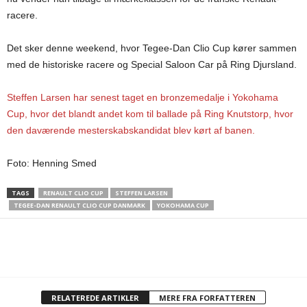
racere.
Det sker denne weekend, hvor Tegee-Dan Clio Cup kører sammen
med de historiske racere og Special Saloon Car på Ring Djursland.
Steffen Larsen har senest taget en bronzemedalje i Yokohama
Cup, hvor det blandt andet kom til ballade på Ring Knutstorp, hvor
den daværende mesterskabskandidat blev kørt af banen.
Foto: Henning Smed
TAGS
RENAULT CLIO CUP
STEFFEN LARSEN
TEGEE-DAN RENAULT CLIO CUP DANMARK
YOKOHAMA CUP
RELATEREDE ARTIKLER
MERE FRA FORFATTEREN