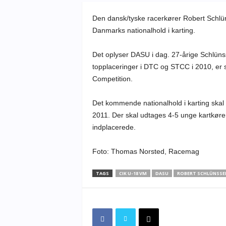
Den dansk/tyske racerkører Robert Schl
Danmarks nationalhold i karting.
Det oplyser DASU i dag. 27-årige Schlünsse
topplaceringer i DTC og STCC i 2010, er s
Competition.
Det kommende nationalhold i karting ska
2011. Der skal udtages 4-5 unge kartkørere
indplacerede.
Foto: Thomas Norsted, Racemag
TAGS
CIK U-18 VM
DASU
ROBERT SCHLÜNSSE