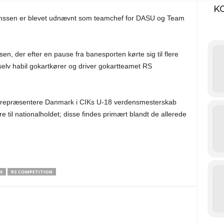
K
ünssen er blevet udnævnt som teamchef for DASU og Team
n, der efter en pause fra banesporten kørte sig til flere
elv habil gokartkører og driver gokartteamet RS
l repræsentere Danmark i CIKs U-18 verdensmesterskab
 til nationalholdet; disse findes primært blandt de allerede
N
RS COMPETITION