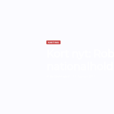
KARTING
Kort nyt: Ro
nationalhold
Af
Bo Skovfoged
-
11. februar 2011