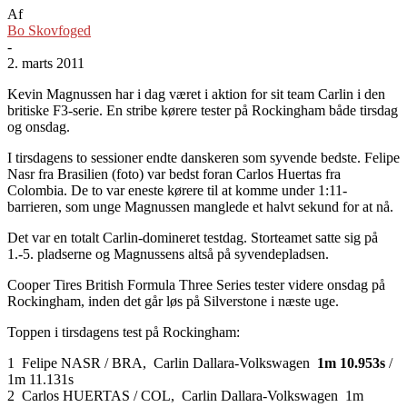
Af
Bo Skovfoged
-
2. marts 2011
Kevin Magnussen har i dag været i aktion for sit team Carlin i den
britiske F3-serie. En stribe kørere tester på Rockingham både tirsdag
og onsdag.
I tirsdagens to sessioner endte danskeren som syvende bedste. Felipe
Nasr fra Brasilien (foto) var bedst foran Carlos Huertas fra
Colombia. De to var eneste kørere til at komme under 1:11-
barrieren, som unge Magnussen manglede et halvt sekund for at nå.
Det var en totalt Carlin-domineret testdag. Storteamet satte sig på
1.-5. pladserne og Magnussens altså på syvendepladsen.
Cooper Tires British Formula Three Series tester videre onsdag på
Rockingham, inden det går løs på Silverstone i næste uge.
Toppen i tirsdagens test på Rockingham:
1 Felipe NASR / BRA, Carlin Dallara-Volkswagen
1m 10.953s
/
1m 11.131s
2 Carlos HUERTAS / COL, Carlin Dallara-Volkswagen 1m