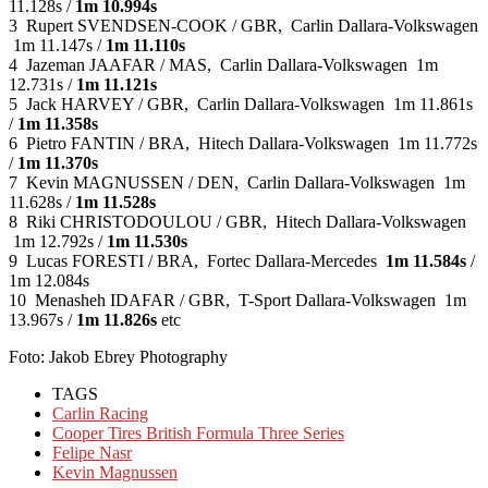
11.128s /
1m 10.994s
3 Rupert SVENDSEN-COOK / GBR, Carlin Dallara-Volkswagen
1m 11.147s /
1m 11.110s
4 Jazeman JAAFAR / MAS, Carlin Dallara-Volkswagen 1m
12.731s /
1m 11.121s
5 Jack HARVEY / GBR, Carlin Dallara-Volkswagen 1m 11.861s
/
1m 11.358s
6 Pietro FANTIN / BRA, Hitech Dallara-Volkswagen 1m 11.772s
/
1m 11.370s
7 Kevin MAGNUSSEN / DEN, Carlin Dallara-Volkswagen 1m
11.628s /
1m 11.528s
8 Riki CHRISTODOULOU / GBR, Hitech Dallara-Volkswagen
1m 12.792s /
1m 11.530s
9 Lucas FORESTI / BRA, Fortec Dallara-Mercedes
1m 11.584s
/
1m 12.084s
10 Menasheh IDAFAR / GBR, T-Sport Dallara-Volkswagen 1m
13.967s /
1m 11.826s
etc
Foto: Jakob Ebrey Photography
TAGS
Carlin Racing
Cooper Tires British Formula Three Series
Felipe Nasr
Kevin Magnussen