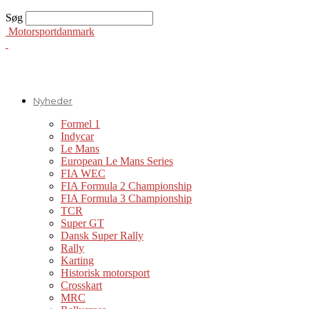
Søg
Motorsportdanmark
Nyheder
Formel 1
Indycar
Le Mans
European Le Mans Series
FIA WEC
FIA Formula 2 Championship
FIA Formula 3 Championship
TCR
Super GT
Dansk Super Rally
Rally
Karting
Historisk motorsport
Crosskart
MRC