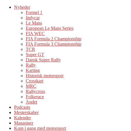
Nyheder
Formel 1
Indycar
Le Mans
European Le Mans Series
FIA WEC
FIA Formula 2 Championship
FIA Formula 3 Championship
TCR
Super GT
Dansk Super Rally
Rally
Karting
Historisk motorsport
Crosskart
MRC
Rallycross
Folkerace
Andet
Podcasts
Mesterskaber
Kalender
Magasiner
Kom i gang med motorsport