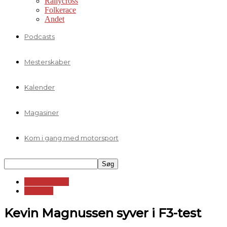
Rallycross
Folkerace
Andet
Podcasts
Mesterskaber
Kalender
Magasiner
Kom i gang med motorsport
Formelklasser
Formel 3
Kevin Magnussen syver i F3-test