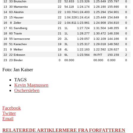
12
33
Brutschin
22
52.833
1:23.326
1:25.649
155.797
0
13
30
Martsenko
22
54.118
1:24.174
1:26.190
155.690
0
14
63
Aleshin
22
1:03.704
1:24.403
1:25.294
154.901
0
15
15
Hauser
22
1:04.328
1:24.414
1:25.449
154.849
0
16
8
Zeller
22
1:04.811
1:23.961
1:24.908
154.810
0
17
61
Sandberg
21
1L
1:27.724
1:31.504
148.355
0
18
60
Travin
21
1L
1:28.277
1:30.472
146.336
0
19
55
Iannaccone
20
2L
1:29.057
1:32.109
144.166
0
20
51
Karachev
19
3L
1:25.317
1:29.018
148.582
0
21
9
Melker
18
4L
1:22.163
1:22.592
126.627
1
22
22
Eriksson
13
9L
1:23.564
IN PIT
150.159
2
23
23
Binder
0
00.000
00.000
0.000
0
Foto: Jan Kaiser
TAGS
Kevin Magnussen
Oschersleben
Facebook
Twitter
Email
RELATEREDE ARTIKLER
MERE FRA FORFATTEREN