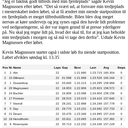
”Jeg er faktisk godt tilfreds med min fjerdeplads” sagde Kevin
Magnussen efter løbet. ”Det så svært ud, at forsvare min tredjeplads
i mesterskabet inden løbet, så at få ændret min niende startposition til
en fjerdeplads er meget tilfredsstillende. Bilen blev dog meget
nervøs at køre undervejs og jeg synes også den havde lidt problemer
ved nedgearingerne, så der var ingen grund til at presse yderligere
på. Nu skal jeg regne lidt på, hvad der skal til, for at jeg kan beholde
min tredjeplads i morgen og så må vi tage den derfra”. Udtale Kevin
Magnussen efter løbet.
Kevin Magnussen starter også i sidste løb fra niende startposition.
Løbet afvikles søndag kl. 13.35
Pos
Nr.
Name
Laps
Gap
Best
Last
Avg
Stops
1
2
Abt
22
1:21.890
1:23.715
160.304
0
2
10
Dillmann
22
01.598
1:21.968
1:23.526
160.164
0
3
1
Dusseldorp
22
03.840
1:22.213
1:24.295
159.968
0
4
20
Magnussen
22
19.953
1:22.906
1:25.923
158.572
0
5
24
Bachler
22
24.806
1:23.088
1:24.604
158.156
0
6
17
Pommer
22
28.515
1:23.015
1:24.410
157.840
0
7
7
Steindl
22
29.241
1:22.888
1:24.249
157.778
0
8
5
Day
22
29.770
1:23.231
1:24.092
157.733
0
9
21
Derani
22
33.476
1:23.346
1:24.995
157.419
0
10
18
Herndlhofer
22
33.911
1:23.065
1:24.451
157.382
0
11
6
Rosenqvist
22
35.713
1:22.232
1:24.246
157.229
1