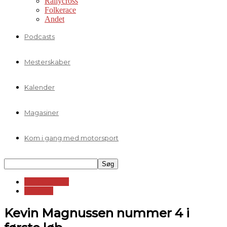
Rallycross
Folkerace
Andet
Podcasts
Mesterskaber
Kalender
Magasiner
Kom i gang med motorsport
Formelklasser
Formel 3
Kevin Magnussen nummer 4 i