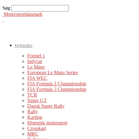
Søg
Motorsportdanmark
Nyheder
Formel 1
Indycar
Le Mans
European Le Mans Series
FIA WEC
FIA Formula 2 Championship
FIA Formula 3 Championship
TCR
Super GT
Dansk Super Rally
Rally
Karting
Historisk motorsport
Crosskart
MRC