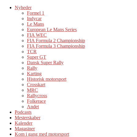
Nyheder
Formel 1
Indycar
Le Mans
European Le Mans Series
FIA WEC
FIA Formula 2 Championship
FIA Formula 3 Championship
TCR
Super GT
Dansk Super Rally
Rally
Karting
Historisk motorsport
Crosskart
MRC
Rallycross
Folkerace
Andet
Podcasts
Mesterskaber
Kalender
Magasiner
Kom i gang med motorsport