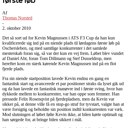
første løb
Af
Thomas Norsted
-
2. oktober 2010
Det så sort ud for Kevin Magnussen i ATS F3 Cup da han kun
kvalificerede sig ind på en niende plads til lørdagens første løb på
Oschersleben, og med samtlige konkurrenter i det samlede
mesterskab foran sig, så var der kun en vej frem. Løbet blev vundet
af Daniel Abt, foran Tom Dillmann og Stef Dusseldrop, men
herefter kom en stærk kørende Kevin Magnussen ind på en flot
fjerde plads.
Fra sin niende startposition lavede Kevin endnu en gang en
fantastisk start og avancerede et par positioner straks da lyset gik ud
og da han lavede en fantastisk manøvre ind i første sving, hvor han
dykkede mellem to konkurrenter, var han oppe som femmer. Han
pressede Felix Rosenqvist på fjerdepladsen, men da Kevin var
sikker på, at denne ville få en stop-go straf for tyvstart, valgte han at
være forsigtig og beholdte sin position indtil konkurrenten var væk.
Mod slutningen af løbet følte Kevin ikke, at bilen kørte optimalt og
han sørgede for, at bringe bilen sikkert i mål.