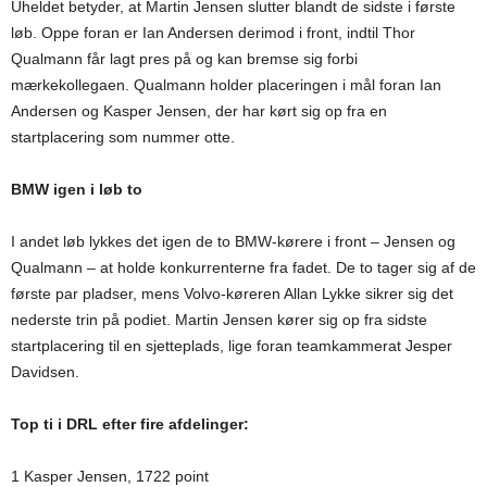
Uheldet betyder, at Martin Jensen slutter blandt de sidste i første
løb. Oppe foran er Ian Andersen derimod i front, indtil Thor
Qualmann får lagt pres på og kan bremse sig forbi
mærkekollegaen. Qualmann holder placeringen i mål foran Ian
Andersen og Kasper Jensen, der har kørt sig op fra en
startplacering som nummer otte.
BMW igen i løb to
I andet løb lykkes det igen de to BMW-kørere i front – Jensen og
Qualmann – at holde konkurrenterne fra fadet. De to tager sig af de
første par pladser, mens Volvo-køreren Allan Lykke sikrer sig det
nederste trin på podiet. Martin Jensen kører sig op fra sidste
startplacering til en sjetteplads, lige foran teamkammerat Jesper
Davidsen.
Top ti i DRL efter fire afdelinger:
1 Kasper Jensen, 1722 point