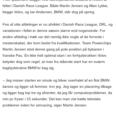
feltet i Danish Race League. Både Martin Jensen og Allan Lykke,
begge Volvo, og Ian Andersen, BMW, står dog på spring.
Fire af otte afdelinger er nu afviklet i Danish Race League, DRL, og
variationen i feltet er denne sæson større end nogensinde. For
anden afdeling i træk var det nemlig ikke nogle af de forreste i
mesterskabet, der kom bedst fra kvalifikationen. Team Powerchips
Martin Jensen stod denne gang på pole position på bybanen i
franske Pau. En ikke helt optimal start i en forhjulstrukken Volvo
betyder dog som regel, at man fra stående start har en sværm
baghjulstrukne BMW’er bag sig.
– Jeg misser starten en smule og bliver overhalet af en flok BMW-
kørere og ligger så femmer, tror jeg. Jeg tager en placering tilbage
og ligger bag top tre og afventer, da jeg får computerproblemer, da
min pc fryser i 15 sekunder. Det kan man vist kalde tekniske
problemer inden for simracing, siger Martin Jensen.