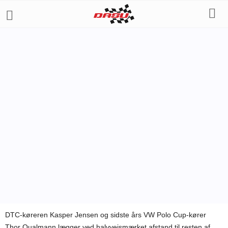
ANDRE SERIER
ANDET MOTORSPORT
Af
Bo Skovfoged
-
1. februar 2009
DTC-køreren Kasper Jensen og sidste års VW Polo Cup-kører
Thor Qualmann lægger ved halvvejsmærket afstand til resten af