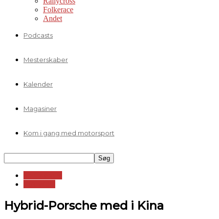
Rallycross
Folkerace
Andet
Podcasts
Mesterskaber
Kalender
Magasiner
Kom i gang med motorsport
Sportsvogne
FIA WEC
Hybrid-Porsche med i Kina