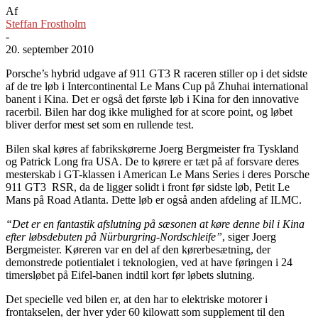
Af
Steffan Frostholm
-
20. september 2010
Porsche’s hybrid udgave af 911 GT3 R raceren stiller op i det sidste
af de tre løb i Intercontinental Le Mans Cup på Zhuhai international
banent i Kina. Det er også det første løb i Kina for den innovative
racerbil. Bilen har dog ikke mulighed for at score point, og løbet
bliver derfor mest set som en rullende test.
Bilen skal køres af fabrikskørerne Joerg Bergmeister fra Tyskland
og Patrick Long fra USA. De to kørere er tæt på af forsvare deres
mesterskab i GT-klassen i American Le Mans Series i deres Porsche
911 GT3 RSR, da de ligger solidt i front før sidste løb, Petit Le
Mans på Road Atlanta. Dette løb er også anden afdeling af ILMC.
“Det er en fantastik afslutning på sæsonen at køre denne bil i Kina
efter løbsdebuten på Nürburgring-Nordschleife”
, siger Joerg
Bergmeister. Køreren var en del af den kørerbesætning, der
demonstrede potientialet i teknologien, ved at have føringen i 24
timersløbet på Eifel-banen indtil kort før løbets slutning.
Det specielle ved bilen er, at den har to elektriske motorer i
frontakselen, der hver yder 60 kilowatt som supplement til den