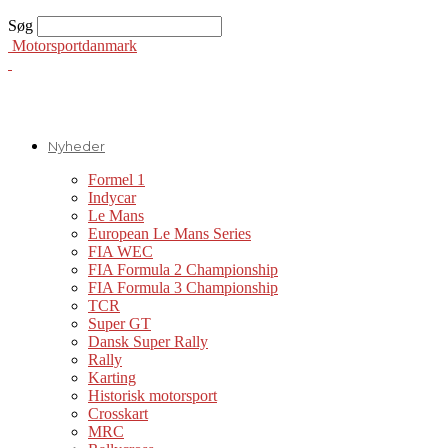
Søg
Motorsportdanmark
Nyheder
Formel 1
Indycar
Le Mans
European Le Mans Series
FIA WEC
FIA Formula 2 Championship
FIA Formula 3 Championship
TCR
Super GT
Dansk Super Rally
Rally
Karting
Historisk motorsport
Crosskart
MRC