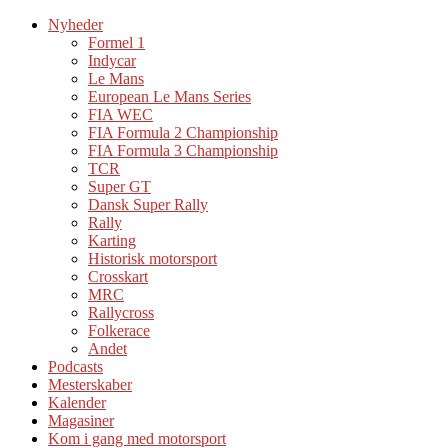
Nyheder
Formel 1
Indycar
Le Mans
European Le Mans Series
FIA WEC
FIA Formula 2 Championship
FIA Formula 3 Championship
TCR
Super GT
Dansk Super Rally
Rally
Karting
Historisk motorsport
Crosskart
MRC
Rallycross
Folkerace
Andet
Podcasts
Mesterskaber
Kalender
Magasiner
Kom i gang med motorsport