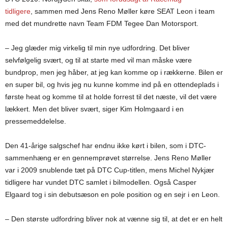
tidligere
, sammen med Jens Reno Møller køre SEAT Leon i team
med det mundrette navn Team FDM Tegee Dan Motorsport.
– Jeg glæder mig virkelig til min nye udfordring. Det bliver
selvfølgelig svært, og til at starte med vil man måske være
bundprop, men jeg håber, at jeg kan komme op i rækkerne. Bilen er
en super bil, og hvis jeg nu kunne komme ind på en ottendeplads i
første heat og komme til at holde forrest til det næste, vil det være
lækkert. Men det bliver svært, siger Kim Holmgaard i en
pressemeddelelse.
Den 41-årige salgschef har endnu ikke kørt i bilen, som i DTC-
sammenhæng er en gennemprøvet størrelse. Jens Reno Møller
var i 2009 snublende tæt på DTC Cup-titlen, mens Michel Nykjær
tidligere har vundet DTC samlet i bilmodellen. Også Casper
Elgaard tog i sin debutsæson en pole position og en sejr i en Leon.
– Den største udfordring bliver nok at vænne sig til, at det er en helt