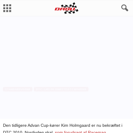
STANDARDVOGNE
DTC - LÆS DE SENESTE DTC NYHEDER
Holmgaard og Møller bekræftet i
SEAT
Af
Bo Skovfoged
-
27. januar 2010
Den tidligere Advan Cup-kører Kim Holmgaard er nu bekræftet i
DTC 2010. Nordjyden skal,
som forudsagt af Racemag