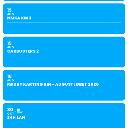
15
AUG
NMKA KM 3
15
AUG
CARBUSTERS 2
15
AUG
RØDBY KARTING RIN - AUGUSTLØBET 2026
30
01
NOV
OCT
24H LAN