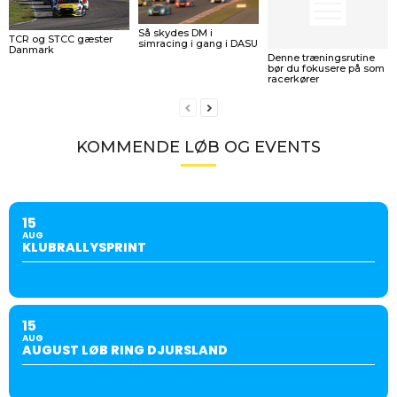
Så skydes DM i
TCR og STCC gæster
simracing i gang i DASU
Danmark
Denne træningsrutine
bør du fokusere på som
racerkører
KOMMENDE LØB OG EVENTS
15
AUG
KLUBRALLYSPRINT
15
AUG
AUGUST LØB RING DJURSLAND