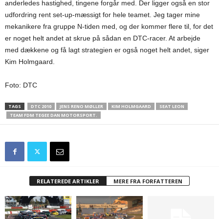
anderledes hastighed, tingene forgår med. Der ligger også en stor
udfordring rent set-up-mæssigt for hele teamet. Jeg tager mine
mekanikere fra gruppe N-tiden med, og der kommer flere til, for det
er noget helt andet at skrue på sådan en DTC-racer. At arbejde
med dækkene og få lagt strategien er også noget helt andet, siger
Kim Holmgaard.
Foto: DTC
TAGS
DTC 2010
JENS RENO MØLLER
KIM HOLMGAARD
SEAT LEON
TEAM FDM TEGEE DAN MOTORSPORT.
RELATEREDE ARTIKLER
MERE FRA FORFATTEREN