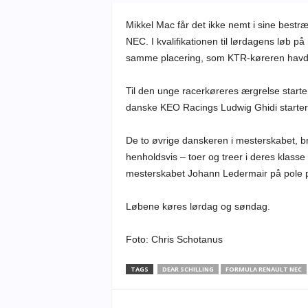
Mikkel Mac får det ikke nemt i sine bestr
NEC. I kvalifikationen til lørdagens løb 
samme placering, som KTR-køreren havde 
Til den unge racerkøreres ærgrelse start
danske KEO Racings Ludwig Ghidi starter
De to øvrige danskeren i mesterskabet, br
henholdsvis – toer og treer i deres klasse
mesterskabet Johann Ledermair på pole p
Løbene køres lørdag og
Foto: Chris Schotanus
TAGS
DEAR SCHILLING
FORMULA RENAULT NEC