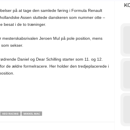
K
æbelser på at tage den samlede føring i Formula Renault
på hollandske Assen sluttede danskeren som nummer otte –
besat i de to træninger.
er mesterskabsrivalen Jeroen Mul på pole position, mens
 som sekser.
ødrende Daniel og Dear Schilling starter som 11. og 12.
 for de ældre formelracere. Her holder den tredjeplacerede i
osition.
 søndag.
KEO RACING
MIKKEL MAC