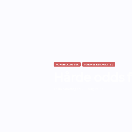
FORMELKLASSER
FORMEL RENAULT 2.0
Hårde odds f
Af
Bo Skovfoged
-
6. august 2010