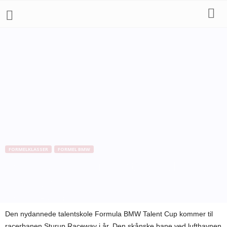
FORMELKLASSER
FORMEL BMW
Formula BMW Talent Cup til Sturup
Raceway
Af
Bo Skovfoged
-
14. januar 2011
Den nydannede talentskole Formula BMW Talent Cup kommer til
racerbanen Sturup Raceway i år. Den skånske bane ved lufthavnen