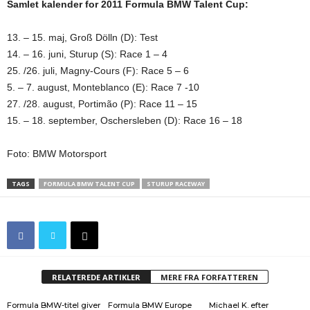
Samlet kalender for 2011 Formula BMW Talent Cup:
13. – 15. maj, Groß Dölln (D): Test
14. – 16. juni, Sturup (S): Race 1 – 4
25. /26. juli, Magny-Cours (F): Race 5 – 6
5. – 7. august, Monteblanco (E): Race 7 -10
27. /28. august, Portimão (P): Race 11 – 15
15. – 18. september, Oschersleben (D): Race 16 – 18
Foto: BMW Motorsport
TAGS
FORMULA BMW TALENT CUP
STURUP RACEWAY
RELATEREDE ARTIKLER
MERE FRA FORFATTEREN
Formula BMW-titel giver
Formula BMW Europe
Michael K. efter