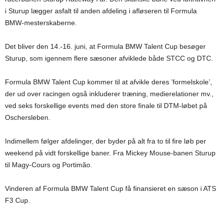
i Sturup lægger asfalt til anden afdeling i afløseren til Formula
BMW-mesterskaberne.
Det bliver den 14.-16. juni, at Formula BMW Talent Cup besøger
Sturup, som igennem flere sæsoner afviklede både STCC og DTC.
Formula BMW Talent Cup kommer til at afvikle deres ’formelskole’,
der ud over racingen også inkluderer træning, medierelationer mv.,
ved seks forskellige events med den store finale til DTM-løbet på
Oschersleben.
Indimellem følger afdelinger, der byder på alt fra to til fire løb per
weekend på vidt forskellige baner. Fra Mickey Mouse-banen Sturup
til Magy-Cours og Portimão.
Vinderen af Formula BMW Talent Cup få finansieret en sæson i ATS
F3 Cup.