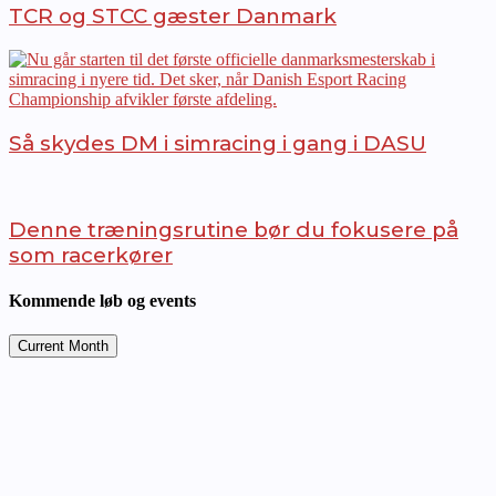
TCR og STCC gæster Danmark
Så skydes DM i simracing i gang i DASU
Denne træningsrutine bør du fokusere på
som racerkører
Kommende løb og events
Current Month