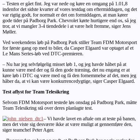
– Testen er gået fint. Jeg var nede og køre en omgang på 1.01,8
indenfor det sidste kvarter af vores testdag om eftermiddagen, og det
var rigtig godt, for normalt er det om formiddagen, at man kører
gode tider på Padborg Park. Chevrolet kørte hurtigere end os, så jeg
tror, at vi mangler 3-4 tiendedele i at være helt fremme, siger Jens
Møller.
Ved weekendens løb på Padborg Park stiller Team FDM Motorsport
for første gang op med to biler, da Casper Elgaard var optaget af et
Le Mans Series-løb ved DTC-premieren.
– Nu har jeg selvfølgelig misset løb 1, og jeg havde håbet på at
kunne være med der og få den gode træning, det nu engang er at
køre løb i DTC og være med og få den fornemmelse af det, men jeg
håber da, at vi kan være konkurrencedygtige, siger Casper Elgaard.
Test aflyst for Team Telesikring
Selvom FDM Motorsport testede løs onsdag på Padborg Park, måtte
Team Telesikring stå over deres planlagte test.
– Vi havde lavet en aftale om at teste på banen,
men det viste sig desværre ikke at være muligt at gennemføre den,
siger teamchef Peter Ager.