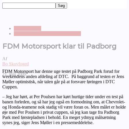
Standardvogne
DTC - Læs de seneste DTC nyheder
FDM Motorsport klar til Padborg
Af
Bo Skovfoged
-
FDM Motorsport har denne uge testet på Padborg Park forud for
21. maj 2009
weekendens anden afdeling af DTC. På baggrund af testen er Jens
Møller optimistisk, når talen går på at forsvare føringen i DTC
Cuppen.
– Jeg har hørt, at Per Poulsen har kørt hurtige tider under en test på
banen forleden, og så har jeg også en formodning om, at Chevrolet-
og Honda-teamene nok stadig vil være foran os. Men målet er holde
øje med Per Poulsen i privat cuppen, så jeg kan tage fra Padborg
Park med førstepladsen i behold. En meget ydmyg målsætning
synes jeg, siger Jens Møller i en pressemeddelelse.