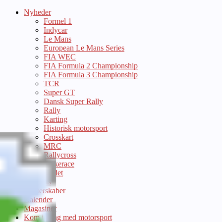
Nyheder
Formel 1
Indycar
Le Mans
European Le Mans Series
FIA WEC
FIA Formula 2 Championship
FIA Formula 3 Championship
TCR
Super GT
Dansk Super Rally
Rally
Karting
Historisk motorsport
Crosskart
MRC
Rallycross
Folkerace
Andet
Podcasts
Mesterskaber
Kalender
Magasiner
Kom i gang med motorsport