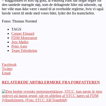
– Baggrunden er kort og godt, at Padborg Park har nogle regler for
den samlede mængde støj, som de deltagende biler må udsende, og
her ville man ikke være i stand til at overholde reglerne, hvis vi også
havde været til stede med vores biler, lyder det fra teamchefen.
Fotos: Thomas Norsted
TAGS
Casper Elgaard
FDM Motorsport
Jens Møller
Peter Ager
Team Telesikring
Facebook
Twitter
Email
RELATEREDE ARTIKLER
MERE FRA FORFATTEREN