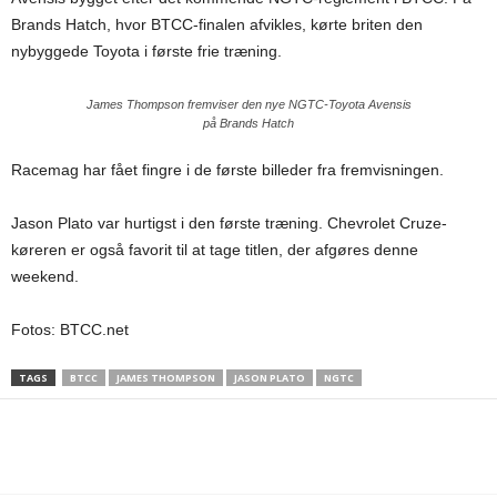
Brands Hatch, hvor BTCC-finalen afvikles, kørte briten den
nybyggede Toyota i første frie træning.
James Thompson fremviser den nye NGTC-Toyota Avensis
på Brands Hatch
Racemag har fået fingre i de første billeder fra fremvisningen.
Jason Plato var hurtigst i den første træning. Chevrolet Cruze-
køreren er også favorit til at tage titlen, der afgøres denne
weekend.
Fotos: BTCC.net
TAGS
BTCC
JAMES THOMPSON
JASON PLATO
NGTC