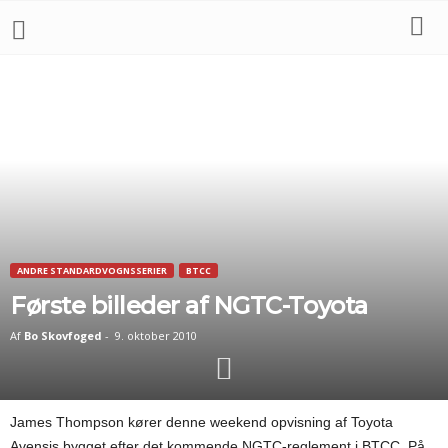
ANDRE STANDARDVOGNSSERIER
BTCC
Første billeder af NGTC-Toyota
Af
Bo Skovfoged
-
9. oktober 2010
James Thompson kører denne weekend opvisning af Toyota
Avensis bygget efter det kommende NGTC-reglement i BTCC. På