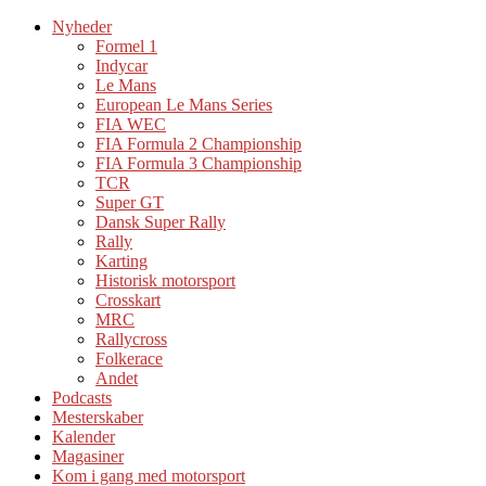
Nyheder
Formel 1
Indycar
Le Mans
European Le Mans Series
FIA WEC
FIA Formula 2 Championship
FIA Formula 3 Championship
TCR
Super GT
Dansk Super Rally
Rally
Karting
Historisk motorsport
Crosskart
MRC
Rallycross
Folkerace
Andet
Podcasts
Mesterskaber
Kalender
Magasiner
Kom i gang med motorsport