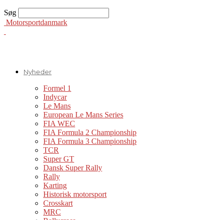
Søg
Motorsportdanmark
Nyheder
Formel 1
Indycar
Le Mans
European Le Mans Series
FIA WEC
FIA Formula 2 Championship
FIA Formula 3 Championship
TCR
Super GT
Dansk Super Rally
Rally
Karting
Historisk motorsport
Crosskart
MRC