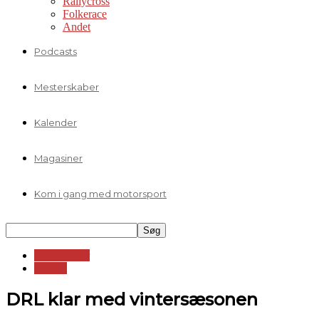
Rallycross
Folkerace
Andet
Podcasts
Mesterskaber
Kalender
Magasiner
Kom i gang med motorsport
Andre serier
E-sport
DRL klar med vintersæsonen