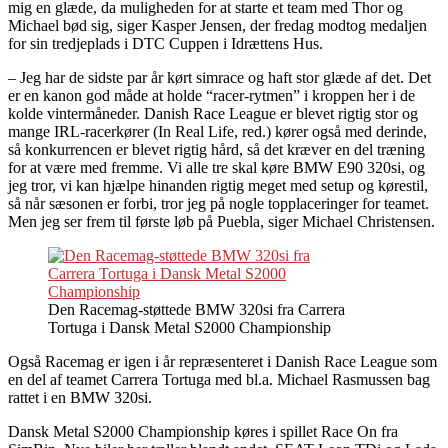
mig en glæde, da muligheden for at starte et team med Thor og
Michael bød sig, siger Kasper Jensen, der fredag modtog medaljen
for sin tredjeplads i DTC Cuppen i Idrættens Hus.
– Jeg har de sidste par år kørt simrace og haft stor glæde af det. Det
er en kanon god måde at holde “racer-rytmen” i kroppen her i de
kolde vintermåneder. Danish Race League er blevet rigtig stor og
mange IRL-racerkører (In Real Life, red.) kører også med derinde,
så konkurrencen er blevet rigtig hård, så det kræver en del træning
for at være med fremme. Vi alle tre skal køre BMW E90 320si, og
jeg tror, vi kan hjælpe hinanden rigtig meget med setup og kørestil,
så når sæsonen er forbi, tror jeg på nogle topplaceringer for teamet.
Men jeg ser frem til første løb på Puebla, siger Michael Christensen.
Den Racemag-støttede BMW 320si fra Carrera
Tortuga i Dansk Metal S2000 Championship
Også Racemag er igen i år repræsenteret i Danish Race League som
en del af teamet Carrera Tortuga med bl.a. Michael Rasmussen bag
rattet i en BMW 320si.
Dansk Metal S2000 Championship køres i spillet Race On fra