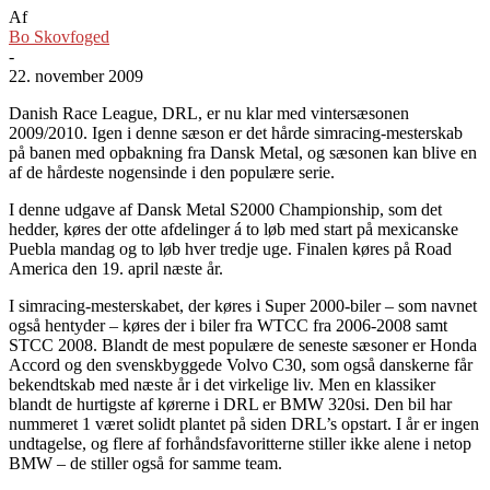
Af
Bo Skovfoged
-
22. november 2009
Danish Race League, DRL, er nu klar med vintersæsonen
2009/2010. Igen i denne sæson er det hårde simracing-mesterskab
på banen med opbakning fra Dansk Metal, og sæsonen kan blive en
af de hårdeste nogensinde i den populære serie.
I denne udgave af Dansk Metal S2000 Championship, som det
hedder, køres der otte afdelinger á to løb med start på mexicanske
Puebla mandag og to løb hver tredje uge. Finalen køres på Road
America den 19. april næste år.
I simracing-mesterskabet, der køres i Super 2000-biler – som navnet
også hentyder – køres der i biler fra WTCC fra 2006-2008 samt
STCC 2008. Blandt de mest populære de seneste sæsoner er Honda
Accord og den svenskbyggede Volvo C30, som også danskerne får
bekendtskab med næste år i det virkelige liv. Men en klassiker
blandt de hurtigste af kørerne i DRL er BMW 320si. Den bil har
nummeret 1 været solidt plantet på siden DRL’s opstart. I år er ingen
undtagelse, og flere af forhåndsfavoritterne stiller ikke alene i netop
BMW – de stiller også for samme team.