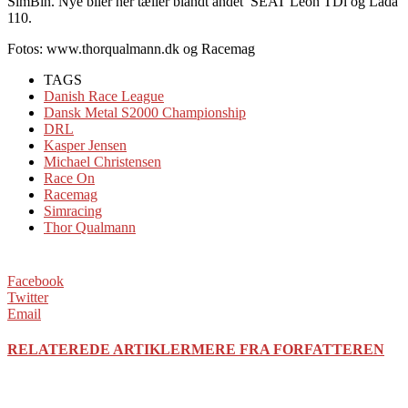
SimBin. Nye biler her tæller blandt andet SEAT Leon TDi og Lada
110.
Fotos: www.thorqualmann.dk og Racemag
TAGS
Danish Race League
Dansk Metal S2000 Championship
DRL
Kasper Jensen
Michael Christensen
Race On
Racemag
Simracing
Thor Qualmann
Facebook
Twitter
Email
RELATEREDE ARTIKLER
MERE FRA FORFATTEREN