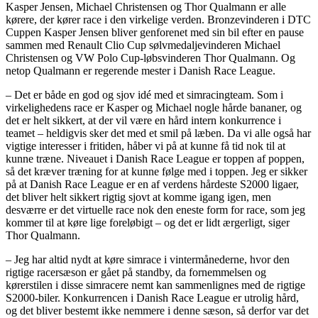
Kasper Jensen, Michael Christensen og Thor Qualmann er alle
kørere, der kører race i den virkelige verden. Bronzevinderen i DTC
Cuppen Kasper Jensen bliver genforenet med sin bil efter en pause
sammen med Renault Clio Cup sølvmedaljevinderen Michael
Christensen og VW Polo Cup-løbsvinderen Thor Qualmann. Og
netop Qualmann er regerende mester i Danish Race League.
– Det er både en god og sjov idé med et simracingteam. Som i
virkelighedens race er Kasper og Michael nogle hårde bananer, og
det er helt sikkert, at der vil være en hård intern konkurrence i
teamet – heldigvis sker det med et smil på læben. Da vi alle også har
vigtige interesser i fritiden, håber vi på at kunne få tid nok til at
kunne træne. Niveauet i Danish Race League er toppen af poppen,
så det kræver træning for at kunne følge med i toppen. Jeg er sikker
på at Danish Race League er en af verdens hårdeste S2000 ligaer,
det bliver helt sikkert rigtig sjovt at komme igang igen, men
desværre er det virtuelle race nok den eneste form for race, som jeg
kommer til at køre lige foreløbigt – og det er lidt ærgerligt, siger
Thor Qualmann.
– Jeg har altid nydt at køre simrace i vintermånederne, hvor den
rigtige racersæson er gået på standby, da fornemmelsen og
kørerstilen i disse simracere nemt kan sammenlignes med de rigtige
S2000-biler. Konkurrencen i Danish Race League er utrolig hård,
og det bliver bestemt ikke nemmere i denne sæson, så derfor var det