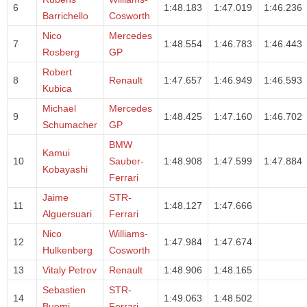
6
1:48.183
1:47.019
1:46.236
Barrichello
Cosworth
Nico
Mercedes
7
1:48.554
1:46.783
1:46.443
Rosberg
GP
Robert
8
Renault
1:47.657
1:46.949
1:46.593
Kubica
Michael
Mercedes
9
1:48.425
1:47.160
1:46.702
Schumacher
GP
BMW
Kamui
10
Sauber-
1:48.908
1:47.599
1:47.884
Kobayashi
Ferrari
Jaime
STR-
11
1:48.127
1:47.666
Alguersuari
Ferrari
Nico
Williams-
12
1:47.984
1:47.674
Hulkenberg
Cosworth
13
Vitaly Petrov
Renault
1:48.906
1:48.165
Sebastien
STR-
14
1:49.063
1:48.502
Buemi
Ferrari