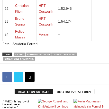
Christian
HRT-
22
1:52.946
Klien
Cosworth
Bruno
HRT-
23
1:54.174
Senna
Cosworth
Felipe
24
Ferrari
–
Massa
Foto: Scuderia Ferrari
TAGS
F1 2010
FERNANDO ALONSO
SEBASTIAN VETTEL
SINGAPORES GRAND PRIX
RELATEREDE ARTIKLER
MERE FRA FORFATTEREN
”I WEC får jeg lov til
bare at være
racerkører.”