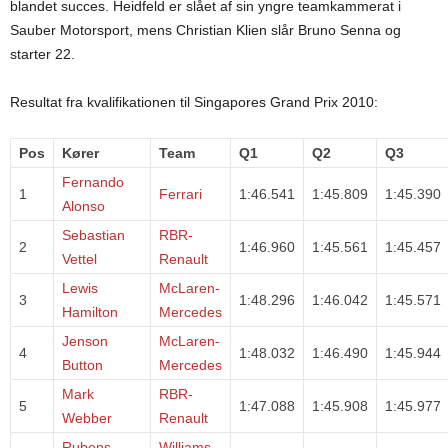
blandet succes. Heidfeld er slået af sin yngre teamkammerat i
Sauber Motorsport, mens Christian Klien slår Bruno Senna og
starter 22.
Resultat fra kvalifikationen til Singapores Grand Prix 2010:
Pos
Kører
Team
Q1
Q2
Q3
Fernando
1
Ferrari
1:46.541
1:45.809
1:45.390
Alonso
Sebastian
RBR-
2
1:46.960
1:45.561
1:45.457
Vettel
Renault
Lewis
McLaren-
3
1:48.296
1:46.042
1:45.571
Hamilton
Mercedes
Jenson
McLaren-
4
1:48.032
1:46.490
1:45.944
Button
Mercedes
Mark
RBR-
5
1:47.088
1:45.908
1:45.977
Webber
Renault
Rubens
Williams-