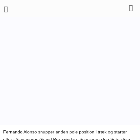
FORMELKLASSER
FORMEL 1
Af
Bo Skovfoged
-
25. september 2010
Fernando Alonso snupper anden pole position i træk og starter
etter i Singapores Grand Prix søndag. Spanieren slog Sebastian