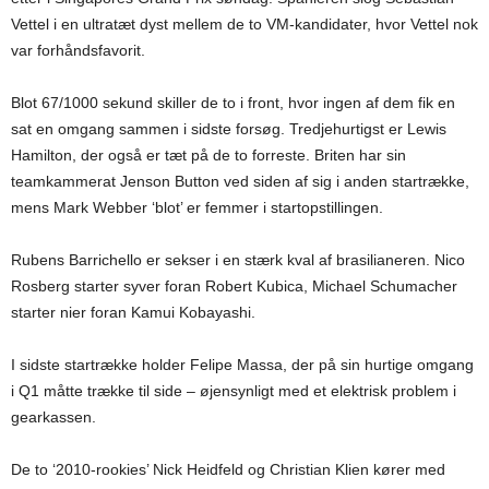
Vettel i en ultratæt dyst mellem de to VM-kandidater, hvor Vettel nok
var forhåndsfavorit.
Blot 67/1000 sekund skiller de to i front, hvor ingen af dem fik en
sat en omgang sammen i sidste forsøg. Tredjehurtigst er Lewis
Hamilton, der også er tæt på de to forreste. Briten har sin
teamkammerat Jenson Button ved siden af sig i anden startrække,
mens Mark Webber ‘blot’ er femmer i startopstillingen.
Rubens Barrichello er sekser i en stærk kval af brasilianeren. Nico
Rosberg starter syver foran Robert Kubica, Michael Schumacher
starter nier foran Kamui Kobayashi.
I sidste startrække holder Felipe Massa, der på sin hurtige omgang
i Q1 måtte trække til side – øjensynligt med et elektrisk problem i
gearkassen.
De to ‘2010-rookies’ Nick Heidfeld og Christian Klien kører med