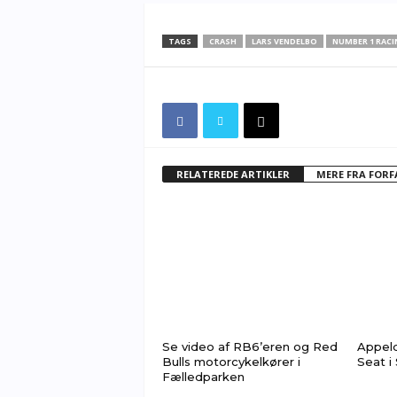
TAGS
CRASH
LARS VENDELBO
NUMBER 1 RACI
RELATEREDE ARTIKLER
MERE FRA FOR
Se video af RB6’eren og Red
Appelq
Bulls motorcykelkører i
Seat i
Fælledparken