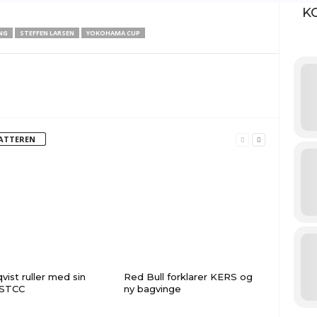
K
NG
STEFFEN LARSEN
YOKOHAMA CUP
FATTEREN
vist ruller med sin
Red Bull forklarer KERS og
 STCC
ny bagvinge