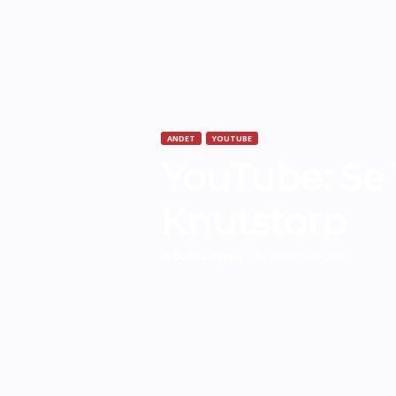
ANDET
YOUTUBE
YouTube: Se
Knutstorp
Af
Bo Skovfoged
-
22. september 2010