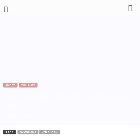
ANDET
YOUTUBE
YouTube: Ken Blocks Gymkhana 3, 2.
del
Af
Bo Skovfoged
-
22. september 2010
TAGS
GYMKHANA
KEN BLOCK