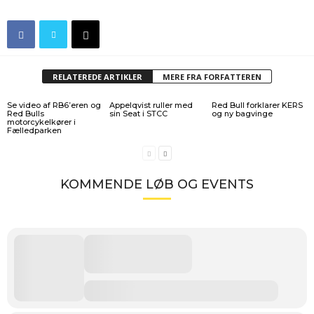
RELATEREDE ARTIKLER
MERE FRA FORFATTEREN
Se video af RB6’eren og
Appelqvist ruller med
Red Bull forklarer KERS
Red Bulls
sin Seat i STCC
og ny bagvinge
motorcykelkører i
Fælledparken
KOMMENDE LØB OG EVENTS