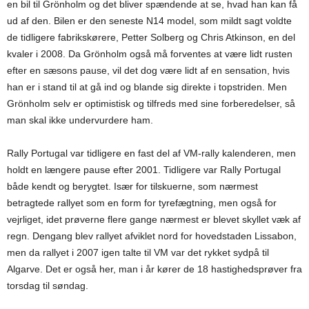
en bil til Grönholm og det bliver spændende at se, hvad han kan få
ud af den. Bilen er den seneste N14 model, som mildt sagt voldte
de tidligere fabrikskørere, Petter Solberg og Chris Atkinson, en del
kvaler i 2008. Da Grönholm også må forventes at være lidt rusten
efter en sæsons pause, vil det dog være lidt af en sensation, hvis
han er i stand til at gå ind og blande sig direkte i topstriden. Men
Grönholm selv er optimistisk og tilfreds med sine forberedelser, så
man skal ikke undervurdere ham.
Rally Portugal var tidligere en fast del af VM-rally kalenderen, men
holdt en længere pause efter 2001. Tidligere var Rally Portugal
både kendt og berygtet. Især for tilskuerne, som nærmest
betragtede rallyet som en form for tyrefægtning, men også for
vejrliget, idet prøverne flere gange nærmest er blevet skyllet væk af
regn. Dengang blev rallyet afviklet nord for hovedstaden Lissabon,
men da rallyet i 2007 igen talte til VM var det rykket sydpå til
Algarve. Det er også her, man i år kører de 18 hastighedsprøver fra
torsdag til søndag.