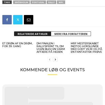
TAGS
GRÖNHOLM
PORTUGAL
RALLY
WRC
RELATEREDE ARTIKLER
MERE FRA FORFATTEREN
ET DRØN AF EN DRØM,
DM FINALEN I
MRF MESTERSKABET
FOR 39. GANG
RALLYSPRINT TIL DM
INDTOG HORSLUNDE
UGEN BLEV EN VARM
MED GODT VEJR OG PÅ
AFFÆRE PÅ HEDEN
EN FANTASTISK PRØVE
KOMMENDE LØB OG EVENTS