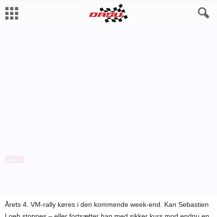
RALLY
WRC – Portugal
Af
Henning Smed
-
1. april 2009
Årets 4. VM-rally køres i den kommende week-end. Kan Sebastien
Loeb stoppes – eller fortsætter han med sikker kurs mod endnu en