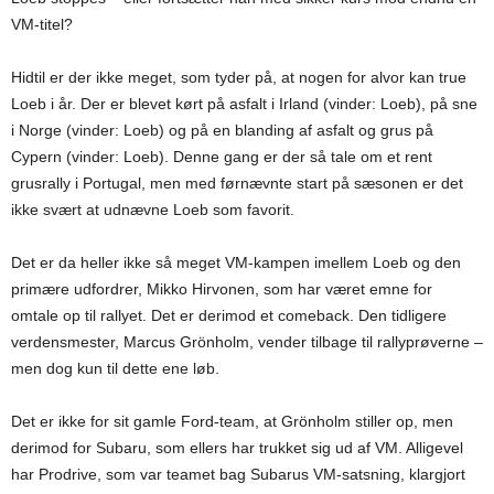
VM-titel?
Hidtil er der ikke meget, som tyder på, at nogen for alvor kan true
Loeb i år. Der er blevet kørt på asfalt i Irland (vinder: Loeb), på sne
i Norge (vinder: Loeb) og på en blanding af asfalt og grus på
Cypern (vinder: Loeb). Denne gang er der så tale om et rent
grusrally i Portugal, men med førnævnte start på sæsonen er det
ikke svært at udnævne Loeb som favorit.
Det er da heller ikke så meget VM-kampen imellem Loeb og den
primære udfordrer, Mikko Hirvonen, som har været emne for
omtale op til rallyet. Det er derimod et comeback. Den tidligere
verdensmester, Marcus Grönholm, vender tilbage til rallyprøverne –
men dog kun til dette ene løb.
Det er ikke for sit gamle Ford-team, at Grönholm stiller op, men
derimod for Subaru, som ellers har trukket sig ud af VM. Alligevel
har Prodrive, som var teamet bag Subarus VM-satsning, klargjort