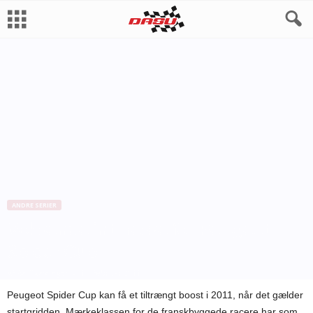
ANDRE SERIER
Voksende interesse for Peugeot
Spider Cup
Af
Bo Skovfoged
-
11. februar 2011
Peugeot Spider Cup kan få et tiltrængt boost i 2011, når det gælder
startgridden. Mærkeklassen for de franskbyggede racere har som