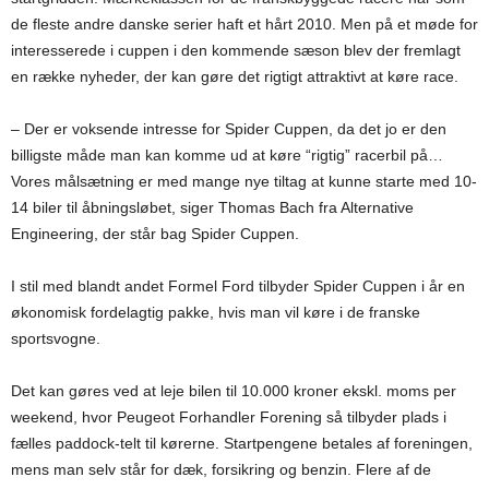
de fleste andre danske serier haft et hårt 2010. Men på et møde for
interesserede i cuppen i den kommende sæson blev der fremlagt
en række nyheder, der kan gøre det rigtigt attraktivt at køre race.
– Der er voksende intresse for Spider Cuppen, da det jo er den
billigste måde man kan komme ud at køre “rigtig” racerbil på…
Vores målsætning er med mange nye tiltag at kunne starte med 10-
14 biler til åbningsløbet, siger Thomas Bach fra Alternative
Engineering, der står bag Spider Cuppen.
I stil med blandt andet Formel Ford tilbyder Spider Cuppen i år en
økonomisk fordelagtig pakke, hvis man vil køre i de franske
sportsvogne.
Det kan gøres ved at leje bilen til 10.000 kroner ekskl. moms per
weekend, hvor Peugeot Forhandler Forening så tilbyder plads i
fælles paddock-telt til kørerne. Startpengene betales af foreningen,
mens man selv står for dæk, forsikring og benzin. Flere af de