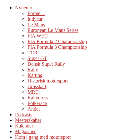
Nyheder
Formel 1
Indycar
Le Mans
European Le Mans Series
FIA WEC
FIA Formula 2 Championship
FIA Formula 3 Championship
TCR
Super GT
Dansk Super Rally
Rally
Karting
Historisk motorsport
Crosskart
MRC
Rallycross
Folkerace
Andet
Podcasts
Mesterskaber
Kalender
Magasiner
Kom i gang med motorsport