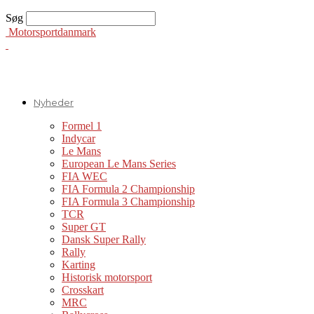
Søg
Motorsportdanmark
Nyheder
Formel 1
Indycar
Le Mans
European Le Mans Series
FIA WEC
FIA Formula 2 Championship
FIA Formula 3 Championship
TCR
Super GT
Dansk Super Rally
Rally
Karting
Historisk motorsport
Crosskart
MRC