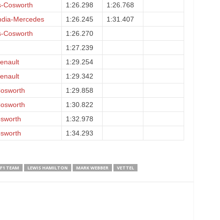
s-Cosworth
1:26.298
1:26.768
ndia-Mercedes
1:26.245
1:31.407
s-Cosworth
1:26.270
1:27.239
enault
1:29.254
enault
1:29.342
Cosworth
1:29.858
Cosworth
1:30.822
sworth
1:32.978
sworth
1:34.293
F1 TEAM
LEWIS HAMILTON
MARK WEBBER
VETTEL