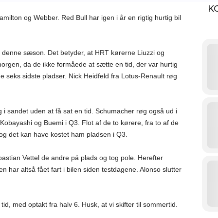
K
Hamilton og Webber. Red Bull har igen i år en rigtig hurtig bil
il denne sæson. Det betyder, at HRT kørerne Liuzzi og
orgen, da de ikke formåede at sætte en tid, der var hurtig
e seks sidste pladser. Nick Heidfeld fra Lotus-Renault røg
øg i sandet uden at få sat en tid. Schumacher røg også ud i
obayashi og Buemi i Q3. Flot af de to kørere, fra to af de
l, og det kan have kostet ham pladsen i Q3.
ebastian Vettel de andre på plads og tog pole. Herefter
 har altså fået fart i bilen siden testdagene. Alonso slutter
d, med optakt fra halv 6. Husk, at vi skifter til sommertid.