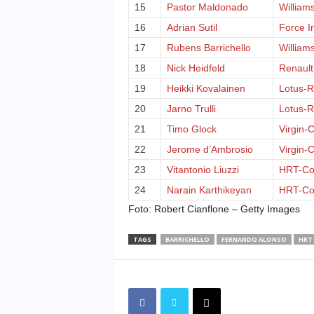
15
Pastor Maldonado
William
16
Adrian Sutil
Force I
17
Rubens Barrichello
William
18
Nick Heidfeld
Renault
19
Heikki Kovalainen
Lotus-R
20
Jarno Trulli
Lotus-R
21
Timo Glock
Virgin-
22
Jerome d’Ambrosio
Virgin-
23
Vitantonio Liuzzi
HRT-Co
24
Narain Karthikeyan
HRT-Co
Foto: Robert Cianflone – Getty Images
TAGS
BARRICHELLO
FERNANDO ALONSO
HRT 