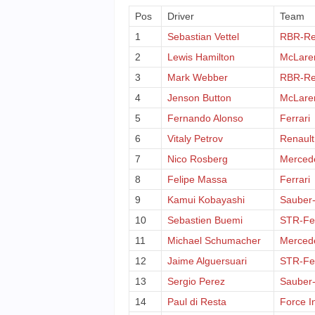
Pos
Driver
Team
1
Sebastian Vettel
RBR-Re
2
Lewis Hamilton
McLare
3
Mark Webber
RBR-Re
4
Jenson Button
McLare
5
Fernando Alonso
Ferrari
6
Vitaly Petrov
Renault
7
Nico Rosberg
Merced
8
Felipe Massa
Ferrari
9
Kamui Kobayashi
Sauber-
10
Sebastien Buemi
STR-Fer
11
Michael Schumacher
Merced
12
Jaime Alguersuari
STR-Fer
13
Sergio Perez
Sauber-
14
Paul di Resta
Force I