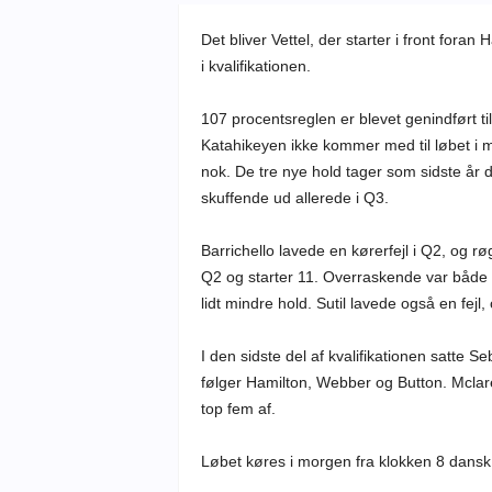
Det bliver Vettel, der starter i front foran 
i kvalifikationen.
107 procentsreglen er blevet genindført t
Katahikeyen ikke kommer med til løbet i m
nok. De tre nye hold tager som sidste år d
skuffende ud allerede i Q3.
Barrichello lavede en kørerfejl i Q2, og r
Q2 og starter 11. Overraskende var både K
lidt mindre hold. Sutil lavede også en fej
I den sidste del af kvalifikationen satte S
følger Hamilton, Webber og Button. Mclaren
top fem af.
Løbet køres i morgen fra klokken 8 dansk ti