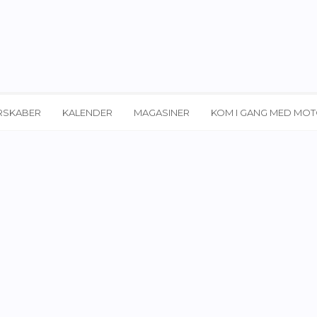
RSKABER
KALENDER
MAGASINER
KOM I GANG MED MO