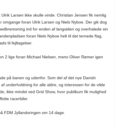
t Ulrik Larsen ikke skulle vinde. Christian Jensen fik nemlig
 par omgange foran Ulrik Larsen og Niels Nyboe. Der gik dog
 nedbremsning ind for enden af langsiden og overhalede sin
denpladsen foran Niels Nyboe helt til det ternede flag,
 til fejltagelser.
ion 2 lige foran Michael Nielsen, mens Oliver Rømer igen
både på banen og udenfor. Som del af det nye Danish
 underholdning for alle aldre, og interessen for de vilde
e; ikke mindst ved Grid Show, hvor publikum fik mulighed
otte racerbiler.
på FDM Jyllandsringen om 14 dage.