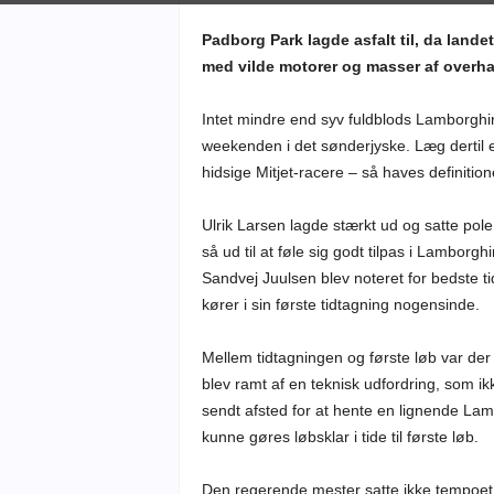
Padborg Park lagde asfalt til, da lan
med vilde motorer og masser af overha
Intet mindre end syv fuldblods Lamborghi
weekenden i det sønderjyske. Læg dertil
hidsige Mitjet-racere – så haves definitio
Ulrik Larsen lagde stærkt ud og satte pol
så ud til at føle sig godt tilpas i Lambor
Sandvej Juulsen blev noteret for bedste tid
kører i sin første tidtagning nogensinde.
Mellem tidtagningen og første løb var de
blev ramt af en teknisk udfordring, som ik
sendt afsted for at hente en lignende Lam
kunne gøres løbsklar i tide til første løb.
Den regerende mester satte ikke tempoet