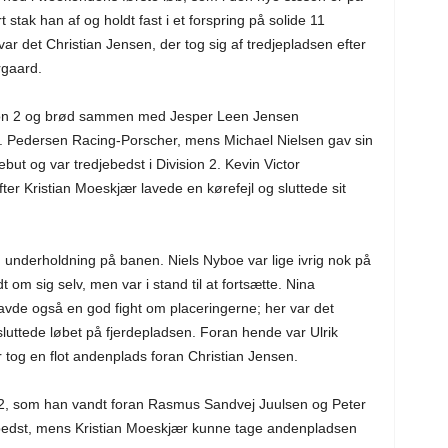
 stak han af og holdt fast i et forspring på solide 11
r det Christian Jensen, der tog sig af tredjepladsen efter
rgaard.
sion 2 og brød sammen med Jesper Leen Jensen
. Pedersen Racing-Porscher, mens Michael Nielsen gav sin
t og var tredjebedst i Division 2. Kevin Victor
ter Kristian Moeskjær lavede en kørefejl og sluttede sit
underholdning på banen. Niels Nyboe var lige ivrig nok på
m sig selv, men var i stand til at fortsætte. Nina
de også en god fight om placeringerne; her var det
luttede løbet på fjerdepladsen. Foran hende var Ulrik
 tog en flot andenplads foran Christian Jensen.
n 2, som han vandt foran Rasmus Sandvej Juulsen og Peter
 bedst, mens Kristian Moeskjær kunne tage andenpladsen