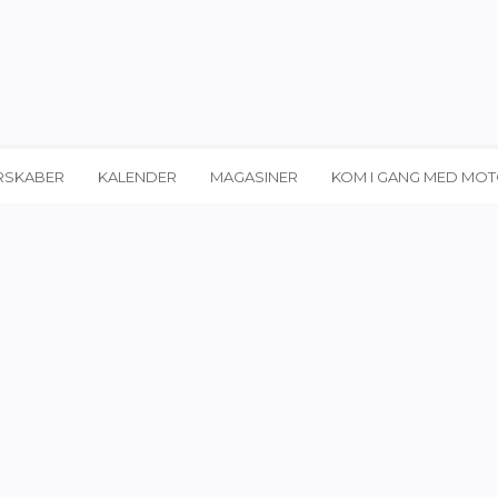
RSKABER
KALENDER
MAGASINER
KOM I GANG MED MO