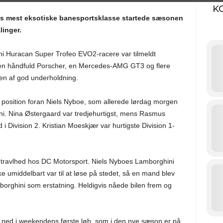
K
dets mest eksotiske banesportsklasse startede sæsonen
linger.
ni Huracan Super Trofeo EVO2-racere var tilmeldt
 en håndfuld Porscher, en Mercedes-AMG GT3 og flere
nen af god underholdning.
e position foran Niels Nyboe, som allerede lørdag morgen
ghini. Nina Østergaard var tredjehurtigst, mens Rasmus
 i Division 2. Kristian Moeskjær var hurtigste Division 1-
r travlhed hos DC Motorsport. Niels Nyboes Lamborghini
ke umiddelbart var til at løse på stedet, så en mand blev
borghini som erstatning. Heldigvis nåede bilen frem og
 ned i weekendens første løb, som i den nye sæson er på