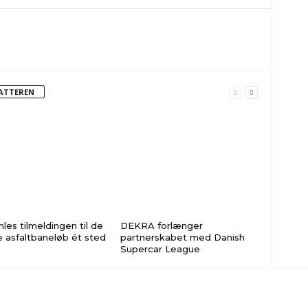
FATTEREN
les tilmeldingen til de
DEKRA forlænger
 asfaltbaneløb ét sted
partnerskabet med Danish
Supercar League