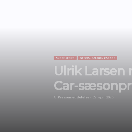
ANDRE SERIER
SPECIAL SALOON CAR SSC
Ulrik Larsen
Car-sæsonp
Af
Pressemeddelelse
-
29. april 2025