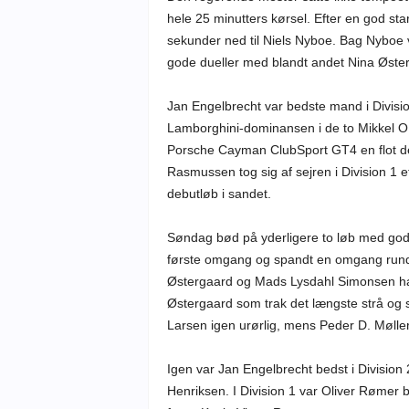
hele 25 minutters kørsel. Efter en god start
sekunder ned til Niels Nyboe. Bag Nyboe va
gode dueller med blandt andet Nina Øste
Jan Engelbrecht var bedste mand i Divi
Lamborghini-dominansen i de to Mikkel O
Porsche Cayman ClubSport GT4 en flot debu
Rasmussen tog sig af sejren i Division 1 ef
debutløb i sandet.
Søndag bød på yderligere to løb med god 
første omgang og spandt en omgang rundt o
Østergaard og Mads Lysdahl Simonsen hav
Østergaard som trak det længste strå og s
Larsen igen urørlig, mens Peder D. Møller
Igen var Jan Engelbrecht bedst i Divisio
Henriksen. I Division 1 var Oliver Rømer