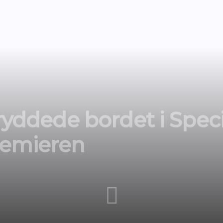
 ryddede bordet i Spec
remieren