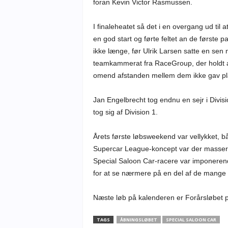
foran Kevin Victor Rasmussen.
I finaleheatet så det i en overgang ud til a
en god start og førte feltet an de første
ikke længe, før Ulrik Larsen satte en sen
teamkammerat fra RaceGroup, der holdt an
omend afstanden mellem dem ikke gav plads
Jan Engelbrecht tog endnu en sejr i Divis
tog sig af Division 1.
Årets første løbsweekend var vellykket, 
Supercar League-koncept var der masser af
Special Saloon Car-racere var imponerend
for at se nærmere på en del af de mange fl
Næste løb på kalenderen er Forårsløbet 
TAGS
ÅBNINGSLØBET
SPECIAL SALOON CAR