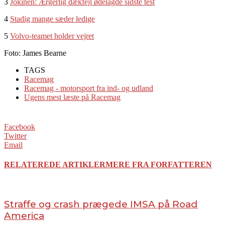
3
Jokinen: Ærgerlig dækfejl ødelagde sidste test
4
Stadig mange sæder ledige
5
Volvo-teamet holder vejret
Foto: James Bearne
TAGS
Racemag
Racemag - motorsport fra ind- og udland
Ugens mest læste på Racemag
Facebook
Twitter
Email
RELATEREDE ARTIKLER
MERE FRA FORFATTEREN
Straffe og crash prægede IMSA på Road
America