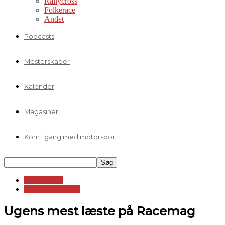
Rallycross
Folkerace
Andet
Podcasts
Mesterskaber
Kalender
Magasiner
Kom i gang med motorsport
Andre serier
Andet motorsport
Ugens mest læste på Racemag