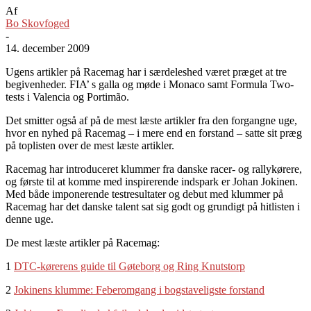
Af
Bo Skovfoged
-
14. december 2009
Ugens artikler på Racemag har i særdeleshed været præget at tre
begivenheder. FIA’ s galla og møde i Monaco samt Formula Two-
tests i Valencia og Portimão.
Det smitter også af på de mest læste artikler fra den forgangne uge,
hvor en nyhed på Racemag – i mere end en forstand – satte sit præg
på toplisten over de mest læste artikler.
Racemag har introduceret klummer fra danske racer- og rallykørere,
og første til at komme med inspirerende indspark er Johan Jokinen.
Med både imponerende testresultater og debut med klummer på
Racemag har det danske talent sat sig godt og grundigt på hitlisten i
denne uge.
De mest læste artikler på Racemag:
1
DTC-kørerens guide til Gøteborg og Ring Knutstorp
2
Jokinens klumme: Feberomgang i bogstaveligste forstand