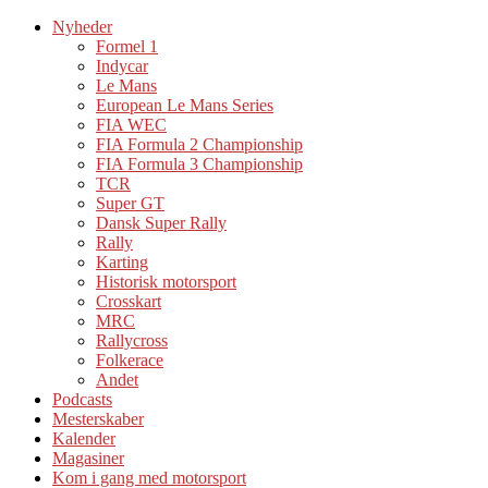
Nyheder
Formel 1
Indycar
Le Mans
European Le Mans Series
FIA WEC
FIA Formula 2 Championship
FIA Formula 3 Championship
TCR
Super GT
Dansk Super Rally
Rally
Karting
Historisk motorsport
Crosskart
MRC
Rallycross
Folkerace
Andet
Podcasts
Mesterskaber
Kalender
Magasiner
Kom i gang med motorsport