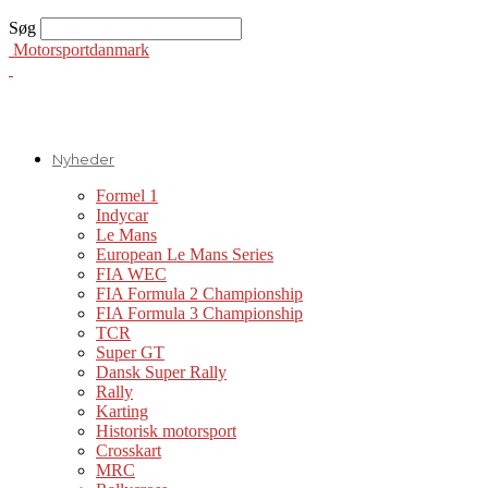
Søg
Motorsportdanmark
Nyheder
Formel 1
Indycar
Le Mans
European Le Mans Series
FIA WEC
FIA Formula 2 Championship
FIA Formula 3 Championship
TCR
Super GT
Dansk Super Rally
Rally
Karting
Historisk motorsport
Crosskart
MRC