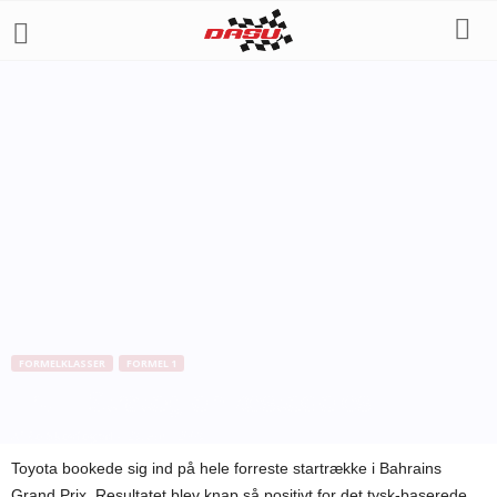
FORMELKLASSER
FORMEL 1
Trulli: Strategien kostede os
Af
Bo Skovfoged
-
29. april 2009
Toyota bookede sig ind på hele forreste startrække i Bahrains
Grand Prix. Resultatet blev knap så positivt for det tysk-baserede