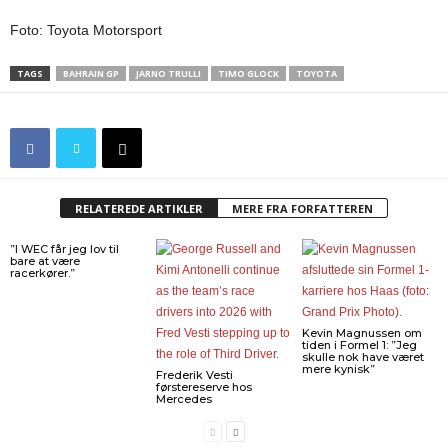
Foto: Toyota Motorsport
TAGS
BAHRAIN GP
JARNO TRULLI
TIMO GLOCK
TOYOTA
RELATEREDE ARTIKLER
MERE FRA FORFATTEREN
”I WEC får jeg lov til
bare at være
racerkører.”
Kevin Magnussen om
tiden i Formel 1: ”Jeg
skulle nok have været
mere kynisk”
Frederik Vesti
førstereserve hos
Mercedes