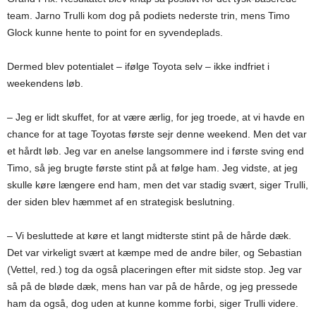
team. Jarno Trulli kom dog på podiets nederste trin, mens Timo
Glock kunne hente to point for en syvendeplads.
Dermed blev potentialet – ifølge Toyota selv – ikke indfriet i
weekendens løb.
– Jeg er lidt skuffet, for at være ærlig, for jeg troede, at vi havde en
chance for at tage Toyotas første sejr denne weekend. Men det var
et hårdt løb. Jeg var en anelse langsommere ind i første sving end
Timo, så jeg brugte første stint på at følge ham. Jeg vidste, at jeg
skulle køre længere end ham, men det var stadig svært, siger Trulli,
der siden blev hæmmet af en strategisk beslutning.
– Vi besluttede at køre et langt midterste stint på de hårde dæk.
Det var virkeligt svært at kæmpe med de andre biler, og Sebastian
(Vettel, red.) tog da også placeringen efter mit sidste stop. Jeg var
så på de bløde dæk, mens han var på de hårde, og jeg pressede
ham da også, dog uden at kunne komme forbi, siger Trulli videre.