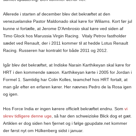
Allerede i starten af december blev det bekræftet at den
venezuelanske Pastor Maldonado skal køre for Wiliams. Kort før jul
kunne vi fortælle, at Jerome D’Ambrosio skal køre ved siden af
Timo Glock hos Marussia Virgin Racing. Vitaly Petrov fastholder
sædet ved Renault, der i 2011 kommer til at hedde Lotus Renault
Racing. Russeren har kontrakt for både 2011 og 2012.
Igår blev det bekræftet, at Indiske Narain Karthikeyan skal køre for
HRT i den kommende sæson. Karthikeyan kørte i 2005 for Jordan i
Formel 1. Samtidig har Colin Kolles, teamchef hos HRT fortalt, at
man går efter en erfaren kører. Her nævnes Pedro de la Rosa igen
og igen.
Hos Force India er ingen kørere officielt bekræftet endnu. Som
vi
skrev tidligere denne uge
, så har den schweiziske Blick dog et gæt.
Artiklen er dog siden hen fjernet og i følge gpupdate.net kommer
der først nyt om Hülkenberg sidst i januar.