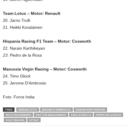
Team Lotus – Motor: Renault
20. Jarno Trulli
21. Heikki Kovalainen
Hispania Racing F1 Team – Motor: Cosworth
22. Narain Karthikeyan
23. Pedro de la Rosa
Marussia Virgin Racing – Motor: Cosworth
24. Timo Glock
25. Jerome D’Ambrosio
Foto: Force India
TAGS
ADRIAN SUTIL
JEROME D'AMBROSIO
NARAIN KARTHIKEYAN
NICO HÜLKENBERG
PASTOR MALDONADO
PAUL DI RESTA
PEDRO DE LA ROSA
SILLY SEASON
VITALY