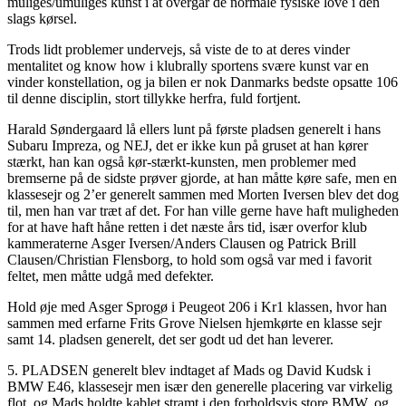
muliges/umuliges kunst i at overgår de normale fysiske love i den
slags kørsel.
Trods lidt problemer undervejs, så viste de to at deres vinder
mentalitet og know how i klubrally sportens svære kunst var en
vinder konstellation, og ja bilen er nok Danmarks bedste opsatte 106
til denne disciplin, stort tillykke herfra, fuld fortjent.
Harald Søndergaard lå ellers lunt på første pladsen generelt i hans
Subaru Impreza, og NEJ, det er ikke kun på gruset at han kører
stærkt, han kan også kør-stærkt-kunsten, men problemer med
bremserne på de sidste prøver gjorde, at han måtte køre safe, men en
klassesejr og 2’er generelt sammen med Morten Iversen blev det dog
til, men han var træt af det. For han ville gerne have haft muligheden
for at have haft håne retten i det næste års tid, især overfor klub
kammeraterne Asger Iversen/Anders Clausen og Patrick Brill
Clausen/Christian Flensborg, to hold som også var med i favorit
feltet, men måtte udgå med defekter.
Hold øje med Asger Sprogø i Peugeot 206 i Kr1 klassen, hvor han
sammen med erfarne Frits Grove Nielsen hjemkørte en klasse sejr
samt 14. pladsen generelt, det ser godt ud det han leverer.
5. PLADSEN generelt blev indtaget af Mads og David Kudsk i
BMW E46, klassesejr men især den generelle placering var virkelig
flot, og Mads holdte kablet stramt i den forholdsvis store BMW, og