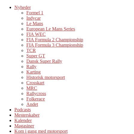
Nyheder
Formel 1
Indycar
Le Mans
European Le Mans Series
FIA WEC
FIA Formula 2 Championship
FIA Formula 3 Championship
TCR
Super GT
Dansk Super Rally
Rally
Karting
Historisk motorsport
Crosskart
MRC
Rallycross
Folkerace
Andet
Podcasts
Mesterskaber
Kalender
Magasiner
Kom i gang med motorsport