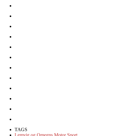
TAGS
Lemvig og Omegns Motor Sport