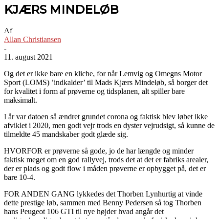
KJÆRS MINDELØB
Af
Allan Christiansen
-
11. august 2021
Og det er ikke bare en kliche, for når Lemvig og Omegns Motor
Sport (LOMS) ’indkalder’ til Mads Kjærs Mindeløb, så borger det
for kvalitet i form af prøverne og tidsplanen, alt spiller bare
maksimalt.
I år var datoen så ændret grundet corona og faktisk blev løbet ikke
afviklet i 2020, men godt vejr trods en dyster vejrudsigt, så kunne de
tilmeldte 45 mandskaber godt glæde sig.
HVORFOR er prøverne så gode, jo de har længde og minder
faktisk meget om en god rallyvej, trods det at det er fabriks arealer,
der er plads og godt flow i måden prøverne er opbygget på, det er
bare 10-4.
FOR ANDEN GANG lykkedes det Thorben Lynhurtig at vinde
dette prestige løb, sammen med Benny Pedersen så tog Thorben
hans Peugeot 106 GTI til nye højder hvad angår det