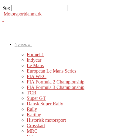
Søg
Motorsportdanmark
Nyheder
Formel 1
Indycar
Le Mans
European Le Mans Series
FIA WEC
FIA Formula 2 Championship
FIA Formula 3 Championship
TCR
Super GT
Dansk Super Rally
Rally
Karting
Historisk motorsport
Crosskart
MRC