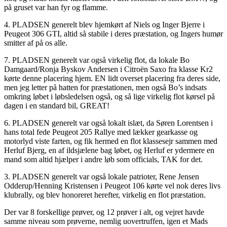
på gruset var han fyr og flamme.
4. PLADSEN generelt blev hjemkørt af Niels og Inger Bjerre i
Peugeot 306 GTI, altid så stabile i deres præstation, og Ingers humør
smitter af på os alle.
7. PLADSEN generelt var også virkelig flot, da lokale Bo
Damgaard/Ronja Byskov Andersen i Citroën Saxo fra klasse Kr2
kørte denne placering hjem. EN lidt overset placering fra deres side,
men jeg letter på hatten for præstationen, men også Bo’s indsats
omkring løbet i løbsledelsen også, og så lige virkelig flot kørsel på
dagen i en standard bil, GREAT!
6. PLADSEN generelt var også lokalt islæt, da Søren Lorentsen i
hans total fede Peugeot 205 Rallye med lækker gearkasse og
motorlyd viste farten, og fik hermed en flot klassesejr sammen med
Herluf Bjerg, en af ildsjælene bag løbet, og Herluf er ydermere en
mand som altid hjælper i andre løb som officials, TAK for det.
3. PLADSEN generelt var også lokale patrioter, Rene Jensen
Odderup/Henning Kristensen i Peugeot 106 kørte vel nok deres livs
klubrally, og blev honoreret herefter, virkelig en flot præstation.
Der var 8 forskellige prøver, og 12 prøver i alt, og vejret havde
samme niveau som prøverne, nemlig uovertruffen, igen et Mads