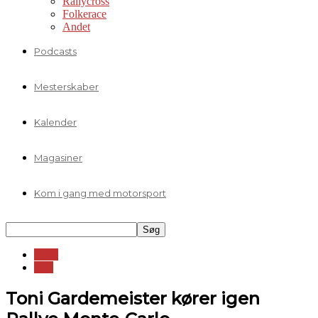
Rallycross
Folkerace
Andet
Podcasts
Mesterskaber
Kalender
Magasiner
Kom i gang med motorsport
Rally
IRC
Toni Gardemeister kører igen