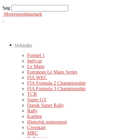
Søg
Motorsportdanmark
Nyheder
Formel 1
Indycar
Le Mans
European Le Mans Series
FIA WEC
FIA Formula 2 Championship
FIA Formula 3 Championship
TCR
Super GT
Dansk Super Rally
Rally
Karting
Historisk motorsport
Crosskart
MRC