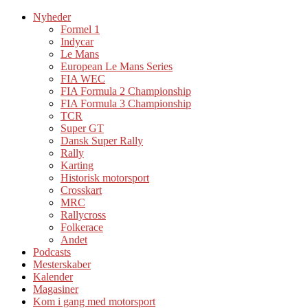
Nyheder
Formel 1
Indycar
Le Mans
European Le Mans Series
FIA WEC
FIA Formula 2 Championship
FIA Formula 3 Championship
TCR
Super GT
Dansk Super Rally
Rally
Karting
Historisk motorsport
Crosskart
MRC
Rallycross
Folkerace
Andet
Podcasts
Mesterskaber
Kalender
Magasiner
Kom i gang med motorsport