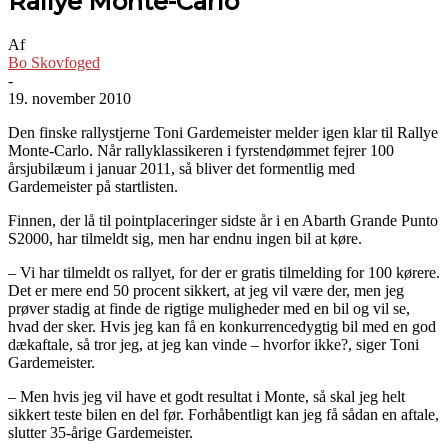
Rallye Monte-Carlo
Af
Bo Skovfoged
-
19. november 2010
Den finske rallystjerne Toni Gardemeister melder igen klar til Rallye
Monte-Carlo. Når rallyklassikeren i fyrstendømmet fejrer 100
årsjubilæum i januar 2011, så bliver det formentlig med
Gardemeister på startlisten.
Finnen, der lå til pointplaceringer sidste år i en Abarth Grande Punto
S2000, har tilmeldt sig, men har endnu ingen bil at køre.
– Vi har tilmeldt os rallyet, for der er gratis tilmelding for 100 kørere.
Det er mere end 50 procent sikkert, at jeg vil være der, men jeg
prøver stadig at finde de rigtige muligheder med en bil og vil se,
hvad der sker. Hvis jeg kan få en konkurrencedygtig bil med en god
dækaftale, så tror jeg, at jeg kan vinde – hvorfor ikke?, siger Toni
Gardemeister.
– Men hvis jeg vil have et godt resultat i Monte, så skal jeg helt
sikkert teste bilen en del før. Forhåbentligt kan jeg få sådan en aftale,
slutter 35-årige Gardemeister.