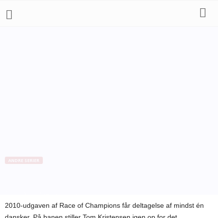
ANDRE SERIER
Tom K klar til Race of Champions
Af
Bo Skovfoged
-
23. juni 2010
2010-udgaven af Race of Champions får deltagelse af mindst én
dansker. På banen stiller Tom Kristensen igen op for det