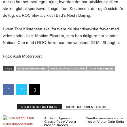
øer og har set med egne øjne, hvordan det har udviklet sig til en
større, global sportsevent, siger Tom Kristensen, der også sidste år
deltog, da ROC blev afviklet i Bird’s Nest i Beijing.
Hvem Tom Kristensen skal forsvare de skandinaviske farver med
vides endnu ikke. Mattias Ekström, som han tidligere har vundet
Nations Cup med i ROC, kører samme weekend DTM i Shanghai.
Foto: Audi Motorsport
TAGS
RACE OF CHAMPIONS
RACE OF CHAMPIONS 2010
TOM KRISTENSEN
RELATEREDE ARTIKLER
MERE FRA FORFATTEREN
Anden udgave af
Ginetta-sæsonen starter
Classic Race Viborg
– uden Victor Odin Soria
blev en succes