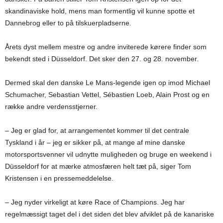
skandinaviske hold, mens man formentlig vil kunne spotte et
Dannebrog eller to på tilskuerpladserne.
Årets dyst mellem mestre og andre inviterede kørere finder som
bekendt sted i Düsseldorf. Det sker den 27. og 28. november.
Dermed skal den danske Le Mans-legende igen op imod Michael
Schumacher, Sebastian Vettel, Sébastien Loeb, Alain Prost og en
række andre verdensstjerner.
– Jeg er glad for, at arrangementet kommer til det centrale
Tyskland i år – jeg er sikker på, at mange af mine danske
motorsportsvenner vil udnytte muligheden og bruge en weekend i
Düsseldorf for at mærke atmosfæren helt tæt på, siger Tom
Kristensen i en pressemeddelelse.
– Jeg nyder virkeligt at køre Race of Champions. Jeg har
regelmæssigt taget del i det siden det blev afviklet på de kanariske