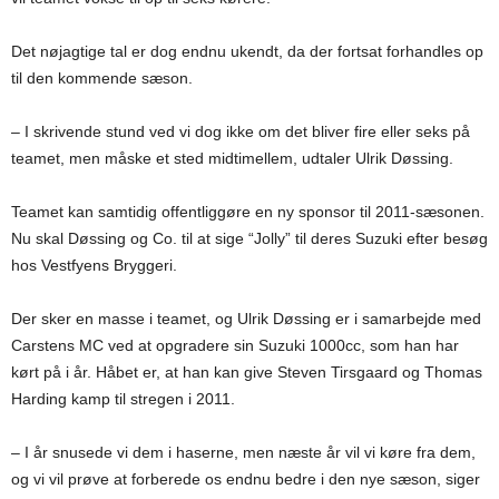
Det nøjagtige tal er dog endnu ukendt, da der fortsat forhandles op
til den kommende sæson.
– I skrivende stund ved vi dog ikke om det bliver fire eller seks på
teamet, men måske et sted midtimellem, udtaler Ulrik Døssing.
Teamet kan samtidig offentliggøre en ny sponsor til 2011-sæsonen.
Nu skal Døssing og Co. til at sige “Jolly” til deres Suzuki efter besøg
hos Vestfyens Bryggeri.
Der sker en masse i teamet, og Ulrik Døssing er i samarbejde med
Carstens MC ved at opgradere sin Suzuki 1000cc, som han har
kørt på i år. Håbet er, at han kan give Steven Tirsgaard og Thomas
Harding kamp til stregen i 2011.
– I år snusede vi dem i haserne, men næste år vil vi køre fra dem,
og vi vil prøve at forberede os endnu bedre i den nye sæson, siger