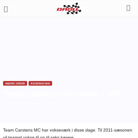
ANDRE SERIER
ROADRACING
Team Carstens MC udvider i 2011
Af
Jesper Sundstrøm
-
9. november 2010
Team Carstens MC har vokseværk i disse dage. Til 2011-sæsonen
vil teamet vokse til op til seks kørere.