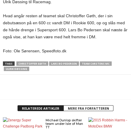
Ulrik Døssing til Racemag.
Hvad angår resten af teamet skal Christoffer Gøth, der i sin
debutsæson på en 600 cc vandt DM i Rookie 600, op og slås med
de hårde drenge i Supersport 600. Lars Bo Pedersen skal næste år
også vise, at han kan være med helt fremme i DM.
Foto: Ole Sørensen, Speedfoto.dk
TAGS
CHRISTOFFER GØTH
LARS BO PEDERSEN
TEAM CARSTENS MC
ULRIK DØSSING
RELATEREDE ARTIKLER
MERE FRA FORFATTEREN
Michael Dunlop skifter
team under Isle of Man
TT