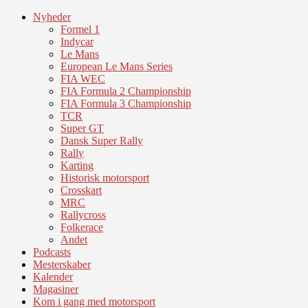
Nyheder
Formel 1
Indycar
Le Mans
European Le Mans Series
FIA WEC
FIA Formula 2 Championship
FIA Formula 3 Championship
TCR
Super GT
Dansk Super Rally
Rally
Karting
Historisk motorsport
Crosskart
MRC
Rallycross
Folkerace
Andet
Podcasts
Mesterskaber
Kalender
Magasiner
Kom i gang med motorsport