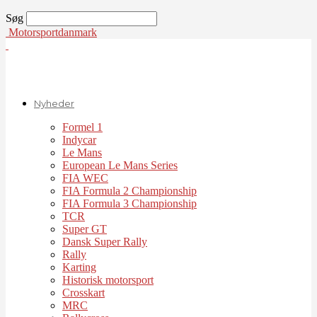
Søg
Motorsportdanmark
Nyheder
Formel 1
Indycar
Le Mans
European Le Mans Series
FIA WEC
FIA Formula 2 Championship
FIA Formula 3 Championship
TCR
Super GT
Dansk Super Rally
Rally
Karting
Historisk motorsport
Crosskart
MRC