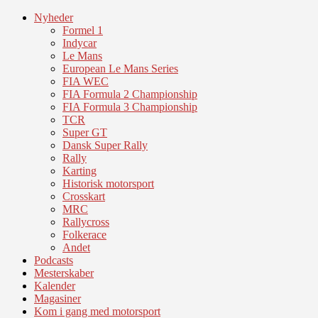
Nyheder
Formel 1
Indycar
Le Mans
European Le Mans Series
FIA WEC
FIA Formula 2 Championship
FIA Formula 3 Championship
TCR
Super GT
Dansk Super Rally
Rally
Karting
Historisk motorsport
Crosskart
MRC
Rallycross
Folkerace
Andet
Podcasts
Mesterskaber
Kalender
Magasiner
Kom i gang med motorsport