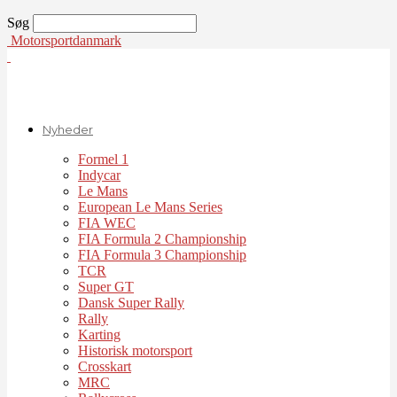
Søg
Motorsportdanmark
Nyheder
Formel 1
Indycar
Le Mans
European Le Mans Series
FIA WEC
FIA Formula 2 Championship
FIA Formula 3 Championship
TCR
Super GT
Dansk Super Rally
Rally
Karting
Historisk motorsport
Crosskart
MRC