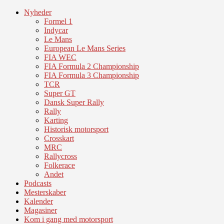
Nyheder
Formel 1
Indycar
Le Mans
European Le Mans Series
FIA WEC
FIA Formula 2 Championship
FIA Formula 3 Championship
TCR
Super GT
Dansk Super Rally
Rally
Karting
Historisk motorsport
Crosskart
MRC
Rallycross
Folkerace
Andet
Podcasts
Mesterskaber
Kalender
Magasiner
Kom i gang med motorsport