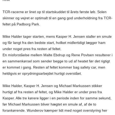
TCR-racerne er linet op til startskuddet til årets første løb. Solen
skinner og vejret er optimalt til en gang god underholdning fra TCR-
feltet på Padborg Park.
Mike Halder tager starten, mens Kasper H. Jensen staller en smule
og får langt fra den bedste start, hvilket midlertidigt lægger ham
under noget pres fra resten af feltet.
En misforståelse mellem Malte Ebdrup og Rene Povlsen resulterer i
en sammenkørsel som sender begge to ud af heatet før det rigtigt
er kommet i gang. Resten af feltet kommer bag safety car, men
heldigvis er oprydningsarbejdet hurtigt overstået.
Mike Halder, Kasper H. Jensen og Michael Markussen stikker
hurtigt af fra resten af feltet, og Mike Halder er under pres fra
Kasper. Alle tre kørere ligger i en periode inden for samme sekund,
før Michael Markussen bliver hægtet en smule af, af de to
forankørende. Wunderov kæmper lidt med noget overstyring her