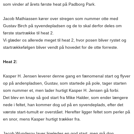
som vinder af årets første heat på Padborg Park.
Jacob Mathiassen kører over stregen som nummer otte med
Gustav Birch på syvendepladsen og de to skal derfor deles om
første startrække til heat 2.
Vi glæder os allerede meget til heat 2, hvor posen bliver rystet og
startrækkefølgen bliver vendt på hovedet for de otte forreste.
Heat 2:
Kasper H. Jensen leverer denne gang en fænomenal start og flyver
op på andenpladsen, Gustav, som startede på pole, tager starten
som nummer et, men lader hurtigt Kasper H. Jensen gå forbi.
Det blev en knap så god start fra Mike Halder, som ender længere
nede i feltet, han kommer dog ud på en syvendeplads, efter det
værste start-tumult er overstået. Herefter ligger feltet som perler på
en snor, mens Kasper hurtigt trækker fra.
Jacob Wunderov laver ligeledes en god start, men må dog