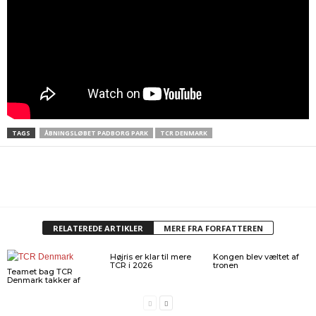
TAGS
ÅBNINGSLØBET PADBORG PARK
TCR DENMARK
RELATEREDE ARTIKLER
MERE FRA FORFATTEREN
Højris er klar til mere
Kongen blev væltet af
TCR i 2026
tronen
Teamet bag TCR
Denmark takker af