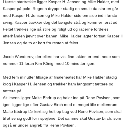
I første startrække ligger Kasper H. Jensen og Mike Halder, med
Kasper på pole. Regnen drypper stadig en smule da starten går
med Kasper H. Jensen og Mike Halder side om side ind i første
sving, Kasper trækker dog det længste strå og kommer først ud.
Feltet trækkes lige så stille og roligt ud og racerne fordeles
efterhånden jævnt over banen. Mike Halder jagter fortsat Kasper H.
Jensen og de to er kørt fra resten af feltet.
Jacob Wunderov, der ellers har vist fine takter, er endt nede som
nummer 11 foran Kim König, med 10 minutter igen.
Med fem minutter tilbage af finaleheatet har Mike Halder stadig
krog i Kasper H. Jensen og trækker ham langsomt tættere og
tættere på.
Alt imens ligger Malte Ebdrup og haler ind på Rene Povlsen, som
igen ligger lige efter Gustav Birch med et meget lille mellemrum.
Malte Ebdrup får kørt sig helt op bag ved Rene Povlsen, som skal
til at se sig godt for i spejlene. Det samme skal Gustav Birch, som
også er under angreb fra Rene Povlsen.