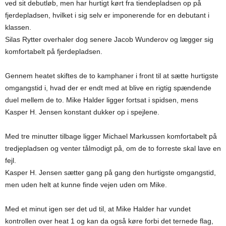
ved sit debutløb, men har hurtigt kørt fra tiendepladsen op på
fjerdepladsen, hvilket i sig selv er imponerende for en debutant i
klassen.
Silas Rytter overhaler dog senere Jacob Wunderov og lægger sig
komfortabelt på fjerdepladsen.
Gennem heatet skiftes de to kamphaner i front til at sætte hurtigste
omgangstid i, hvad der er endt med at blive en rigtig spændende
duel mellem de to. Mike Halder ligger fortsat i spidsen, mens
Kasper H. Jensen konstant dukker op i spejlene.
Med tre minutter tilbage ligger Michael Markussen komfortabelt på
tredjepladsen og venter tålmodigt på, om de to forreste skal lave en
fejl.
Kasper H. Jensen sætter gang på gang den hurtigste omgangstid,
men uden helt at kunne finde vejen uden om Mike.
Med et minut igen ser det ud til, at Mike Halder har vundet
kontrollen over heat 1 og kan da også køre forbi det ternede flag,