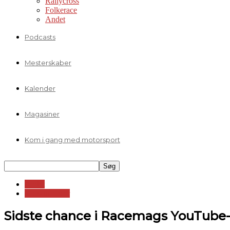
Rallycross
Folkerace
Andet
Podcasts
Mesterskaber
Kalender
Magasiner
Kom i gang med motorsport
Andet
Konkurrencer
Sidste chance i Racemags YouTube