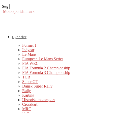
Søg
Motorsportdanmark
Nyheder
Formel 1
Indycar
Le Mans
European Le Mans Series
FIA WEC
FIA Formula 2 Championship
FIA Formula 3 Championship
TCR
Super GT
Dansk Super Rally
Rally
Karting
Historisk motorsport
Crosskart
MRC