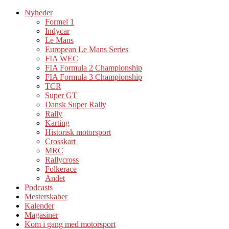
Nyheder
Formel 1
Indycar
Le Mans
European Le Mans Series
FIA WEC
FIA Formula 2 Championship
FIA Formula 3 Championship
TCR
Super GT
Dansk Super Rally
Rally
Karting
Historisk motorsport
Crosskart
MRC
Rallycross
Folkerace
Andet
Podcasts
Mesterskaber
Kalender
Magasiner
Kom i gang med motorsport