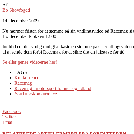
Af
Bo Skovfoged
-
14. december 2009
Nu nærmer fristen for at stemme på sin yndlingsvideo på Racemag sig
15. december klokken 12.00.
Indtil da er det stadig muligt at kaste en stemme på sin yndlingsvideo
til at sende dem forbi Racemag for at sikre dig en julegave før tid.
Se eller gense videoerne her!
TAGS
Konkurrence
Racemag
Racemag - motorsport fra ind- og udland
YouTube-konkurrence
Facebook
Twitter
Email
RELATEREDE ARTIKLER
MERE FRA FORFATTEREN