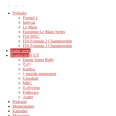
Nyheder
Formel 1
Indycar
Le Mans
European Le Mans Series
FIA WEC
FIA Formula 2 Championship
FIA Formula 3 Championship
TCR
Andre serier
Super GT
Roadracing
Dansk Super Rally
RVS Racing kører i 2011 på BMW
Rally
Karting
1000 RR
Historisk motorsport
Crosskart
Af
MRC
Jesper Sundstrøm
Rallycross
-
Folkerace
15. februar 2011
Andet
Podcasts
Mesterskaber
Kalender
Magasiner