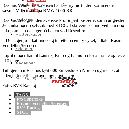
Folkerace
Rasmus Vendelbo Sørensen har fået ny mc til den kommende
Andet
sæson. Valget faldt på BMW 1000 RR.
Podcasts
Rasmus deltager i den svenske Pro Superbike-serie, som i år gæster
Jyllandsringen i selskab med STCC. I skrivende stund ved han dog
ikke, om han deltager på banen ved Resenbro.
Mesterskaber
– Det tager jo tid,at finde sig til rette på en ny cykel, udtaler Rasmus
Vendelbo Sørensen.
Kalender
I april drager han til Lausitz, Brno og Pannonia for at træne og teste
i 10 dage
Magasiner
Tidligere har Rasmus kørt 600 Superstock i Norden og mener, at
tiden er inde til at prøve noget nyt.
Kom i gang med motorsport
Foto: RVS Racing
TAGS
Pro Superbike
Rasmus Vendelbo Sørensen
RVS Racing
STCC