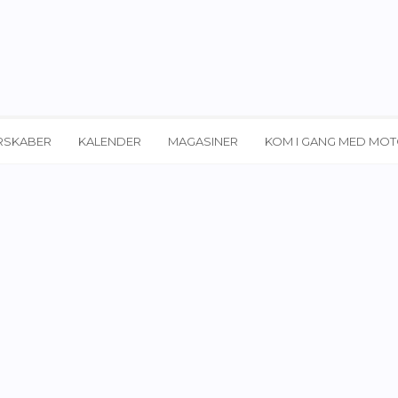
RSKABER
KALENDER
MAGASINER
KOM I GANG MED MO