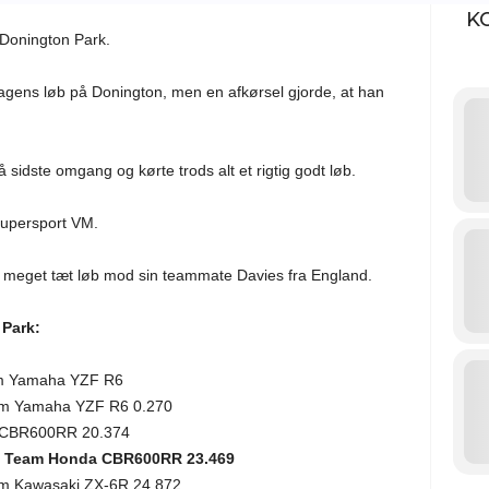
K
 Donington Park.
dagens løb på Donington, men en afkørsel gjorde, at han
sidste omgang og kørte trods alt et rigtig godt løb.
Supersport VM.
et meget tæt løb mod sin teammate Davies fra England.
Park:
m Yamaha YZF R6
m Yamaha YZF R6 0.270
 CBR600RR 20.374
g Team Honda CBR600RR 23.469
m Kawasaki ZX-6R 24.872