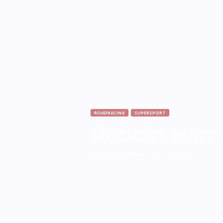
ROADRACING
SUPERSPORT
Robbin Harm
Af
Jesper Sundstrøm
-
27. marts 2011