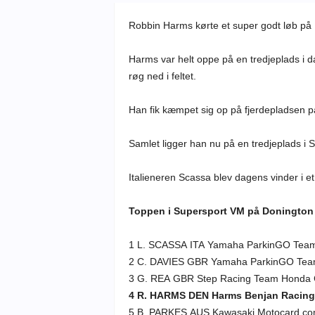
Robbin Harms kørte et super godt løb på
Harms var helt oppe på en tredjeplads i 
røg ned i feltet.
Han fik kæmpet sig op på fjerdepladsen på 
Samlet ligger han nu på en tredjeplads i 
Italieneren Scassa blev dagens vinder i 
Toppen i Supersport VM på Donington 
1 L. SCASSA ITA Yamaha ParkinGO Tea
2 C. DAVIES GBR Yamaha ParkinGO Tea
3 G. REA GBR Step Racing Team Honda
4 R. HARMS DEN Harms Benjan Racin
5 B. PARKES AUS Kawasaki Motocard.co