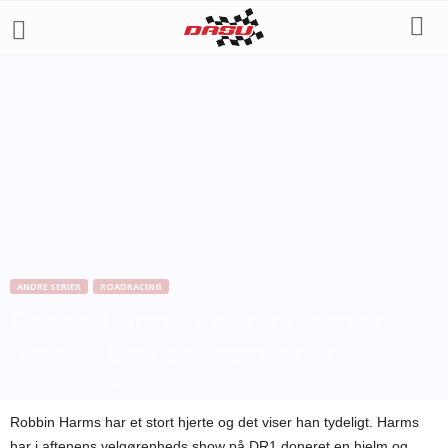
ANDRE SERIER
ROADRACING
Robbin Harms donerer hjelm og
dragt til Landsindsamlingen
Af
Jesper Sundstrøm
-
29. januar 2011
Robbin Harms har et stort hjerte og det viser han tydeligt. Harms
har i aftenens velgørenheds show på DR1 doneret en hjelm og