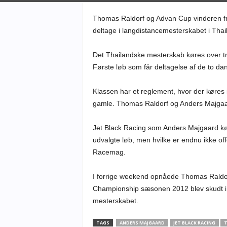
Thomas Raldorf og Advan Cup vinderen f
deltage i langdistancemesterskabet i Thai
Det Thailandske mesterskab køres over t
Første løb som får deltagelse af de to dan
Klassen har et reglement, hvor der køres 
gamle. Thomas Raldorf og Anders Majgaard
Jet Black Racing som Anders Majgaard køre
udvalgte løb, men hvilke er endnu ikke o
Racemag.
I forrige weekend opnåede Thomas Raldor
Championship sæsonen 2012 blev skudt i 
mesterskabet.
TAGS
ANDERS MAJGAARD
JET BLACK RACING
T