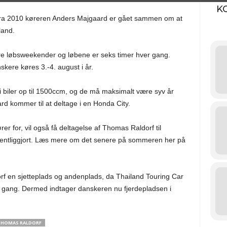
K
ra 2010 køreren Anders Majgaard er gået sammen om at
land.
re løbsweekender og løbene er seks timer hver gang.
skere køres 3.-4. august i år.
i biler op til 1500ccm, og de må maksimalt være syv år
 kommer til at deltage i en Honda City.
r for, vil også få deltagelse af Thomas Raldorf til
ffentliggjort. Læs mere om det senere på sommeren her på
f en sjetteplads og andenplads, da Thailand Touring Car
gang. Dermed indtager danskeren nu fjerdepladsen i
HOMAS RALDORF