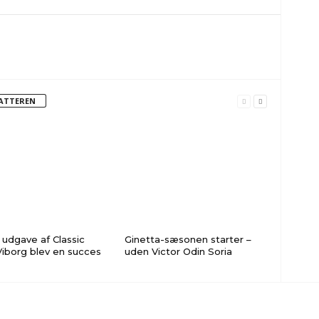
FATTEREN
udgave af Classic
Ginetta-sæsonen starter –
iborg blev en succes
uden Victor Odin Soria