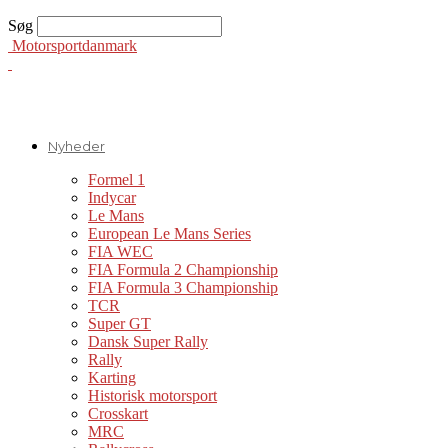
Søg
Motorsportdanmark
Nyheder
Formel 1
Indycar
Le Mans
European Le Mans Series
FIA WEC
FIA Formula 2 Championship
FIA Formula 3 Championship
TCR
Super GT
Dansk Super Rally
Rally
Karting
Historisk motorsport
Crosskart
MRC