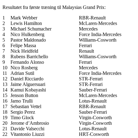
Resultatet fra første træning til Malaysias Grand Prix:
1
Mark Webber
RBR-Renault
2
Lewis Hamilton
McLaren-Mercedes
3
Michael Schumacher
Mercedes
4
Nico Hulkenberg
Force India-Mercedes
5
Pastor Maldonado
Williams-Cosworth
6
Felipe Massa
Ferrari
7
Nick Heidfeld
Renault
8
Rubens Barrichello
Williams-Cosworth
9
Fernando Alonso
Ferrari
10
Nico Rosberg
Mercedes
11
Adrian Sutil
Force India-Mercedes
12
Daniel Ricciardo
STR-Ferrari
13
Jaime Alguersuari
STR-Ferrari
14
Kamui Kobayashi
Sauber-Ferrari
15
Jenson Button
McLaren-Mercedes
16
Jarno Trulli
Lotus-Renault
17
Sebastian Vettel
RBR-Renault
18
Sergio Perez
Sauber-Ferrari
19
Timo Glock
Virgin-Cosworth
20
Jerome d’Ambrosio
Virgin-Cosworth
21
Davide Valsecchi
Lotus-Renault
22
Vitantonio Liuzzi
HRT-Cosworth