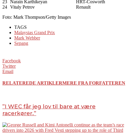
23
Narain Karthikeyan
HRT-Cosworth
24
Vitaly Petrov
Renault
Foto: Mark Thompson/Getty Images
TAGS
Malaysias Grand Prix
Mark Webber
Sepang
Facebook
Twitter
Email
RELATEREDE ARTIKLER
MERE FRA FORFATTEREN
”I WEC får jeg lov til bare at være
racerkører.”