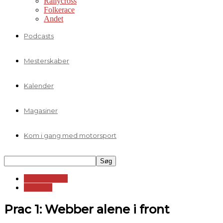
Rallycross
Folkerace
Andet
Podcasts
Mesterskaber
Kalender
Magasiner
Kom i gang med motorsport
Formelklasser
Formel 1
Prac 1: Webber alene i front