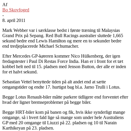
Af
Bo Skovfoged
-
8. april 2011
Mark Webber var i særklasse bedst i første træning til Malaysias
Grand Prix på Sepang. Red Bull Racings australier sluttede 1,665
sekund bedre end Lewis Hamilton og mere en to sekunder bedre
end tredjeplacerede Michael Schumacher.
Efter Mercedes GP-køreren kommer Nico Hülkenberg, der igen
fredagstester i Paul Di Restas Force India. Han er i front for et tæt
kobbel helt ned til 15. pladsen med Jenson Button, der alle er inden
for et halvt sekund.
Sebastian Vettel benyttede tiden på alt andet end at sætte
omgangstider og endte 17. hurtigst bag bl.a. Jarno Trulli i Lotus.
Begge Lotus Renault-biler måtte parkere tidligere end forventet efter
hvad der ligner bremseproblemer på begge biler.
Begge HRT-biler kom på banen og fik, hvis ikke synderligt mange
omgange, så i hvert fald lige så mange som under hele Australiens
GP med 20 omgange til Liuzzi på 22. pladsen og 10 til Narain
Karthikeyan på 23. pladsen.