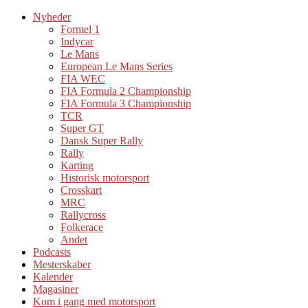
Nyheder
Formel 1
Indycar
Le Mans
European Le Mans Series
FIA WEC
FIA Formula 2 Championship
FIA Formula 3 Championship
TCR
Super GT
Dansk Super Rally
Rally
Karting
Historisk motorsport
Crosskart
MRC
Rallycross
Folkerace
Andet
Podcasts
Mesterskaber
Kalender
Magasiner
Kom i gang med motorsport