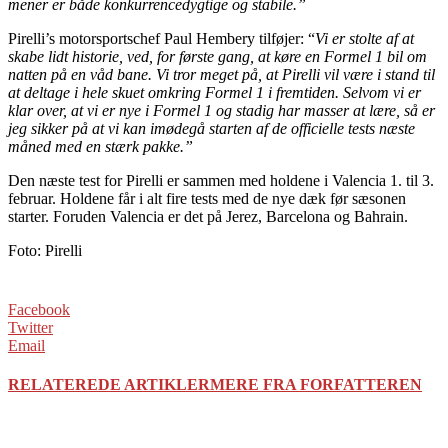
mener er både konkurrencedygtige og stabile.”
Pirelli’s motorsportschef Paul Hembery tilføjer: “
Vi er stolte af at
skabe lidt historie, ved, for første gang, at køre en Formel 1 bil om
natten på en våd bane. Vi tror meget på, at Pirelli vil være i stand til
at deltage i hele skuet omkring Formel 1 i fremtiden. Selvom vi er
klar over, at vi er nye i Formel 1 og stadig har masser at lære, så er
jeg sikker på at vi kan imødegå starten af de officielle tests næste
måned med en stærk pakke.”
Den næste test for Pirelli er sammen med holdene i Valencia 1. til 3.
februar. Holdene får i alt fire tests med de nye dæk før sæsonen
starter. Foruden Valencia er det på Jerez, Barcelona og Bahrain.
Foto: Pirelli
Facebook
Twitter
Email
RELATEREDE ARTIKLER
MERE FRA FORFATTEREN