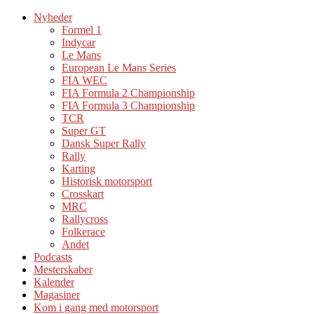
Nyheder
Formel 1
Indycar
Le Mans
European Le Mans Series
FIA WEC
FIA Formula 2 Championship
FIA Formula 3 Championship
TCR
Super GT
Dansk Super Rally
Rally
Karting
Historisk motorsport
Crosskart
MRC
Rallycross
Folkerace
Andet
Podcasts
Mesterskaber
Kalender
Magasiner
Kom i gang med motorsport