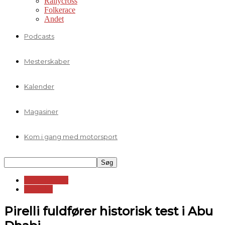
Rallycross
Folkerace
Andet
Podcasts
Mesterskaber
Kalender
Magasiner
Kom i gang med motorsport
Formelklasser
Formel 1
Pirelli fuldfører historisk test i Abu