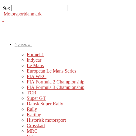
Søg
Motorsportdanmark
Nyheder
Formel 1
Indycar
Le Mans
European Le Mans Series
FIA WEC
FIA Formula 2 Championship
FIA Formula 3 Championship
TCR
Super GT
Dansk Super Rally
Rally
Karting
Historisk motorsport
Crosskart
MRC