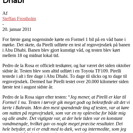
Dhabi
Af
Steffan Frostholm
-
20. januar 2011
For første gang nogensinde kørte en Formel 1 bil på en våd bane i
mørke. Det skete, da Pirelli udførte en test af regnvejrsdæk på banen
i Abu Dhabi. Banen blev gjort kunstigt våd, og testen blev kørt
mellem 18 og midnat lokal tid.
Pedro de la Rosa er officielt testkører, og har været det siden oktober
sidste år. Testen blev som altid udført i en Toyota TF109. Pirelli
testede i alt i fire dage i Abu Dhabi. To dage til slicks og to dage til
regnvejrsdæk. Dermed har Pirelli testet over 20.000 kilometer siden
første test i august sidste år.
Pedro de la Rosa siger efter testen: “
Jeg mener, at Pirelli er klar til
Formel 1 nu. Testen i tørvejr gik meget godt og bekræftede alt det vi
lærte i Bahrain. Men den mest spændende ting af testen, var at køre
om natten på regnvejrsdæk, som var en ny oplevelse for både mig
og alle andre. Det vigtigste var, at der hele tiden var en konstant
vandmængde, hvilket gav os nogle meget præcise resultater. Det
hele betyder, at vi er endt med to dæk, wet og intermedite, som jeg