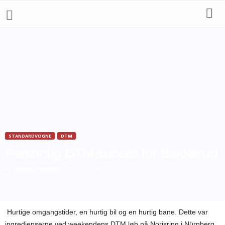
STANDARDVOGNE
DTM
Personlig DTM-succes for Bakkerud
Af
Thomas Norsted
-
30. juni 2009
Hurtige omgangstider, en hurtig bil og en hurtig bane. Dette var
ingredienserne ved weekendens DTM løb på Norisring i Nürnberg,