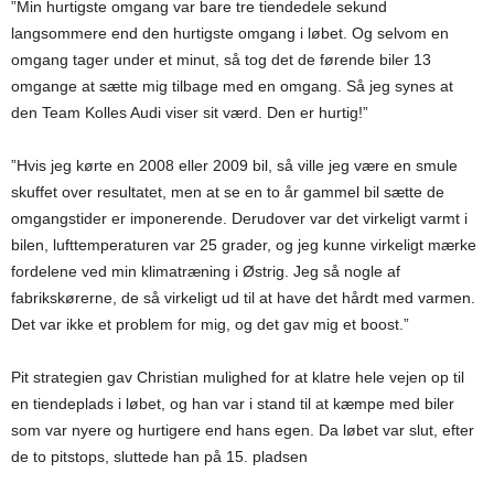
”Min hurtigste omgang var bare tre tiendedele sekund
langsommere end den hurtigste omgang i løbet. Og selvom en
omgang tager under et minut, så tog det de førende biler 13
omgange at sætte mig tilbage med en omgang. Så jeg synes at
den Team Kolles Audi viser sit værd. Den er hurtig!”
”Hvis jeg kørte en 2008 eller 2009 bil, så ville jeg være en smule
skuffet over resultatet, men at se en to år gammel bil sætte de
omgangstider er imponerende. Derudover var det virkeligt varmt i
bilen, lufttemperaturen var 25 grader, og jeg kunne virkeligt mærke
fordelene ved min klimatræning i Østrig. Jeg så nogle af
fabrikskørerne, de så virkeligt ud til at have det hårdt med varmen.
Det var ikke et problem for mig, og det gav mig et boost.”
Pit strategien gav Christian mulighed for at klatre hele vejen op til
en tiendeplads i løbet, og han var i stand til at kæmpe med biler
som var nyere og hurtigere end hans egen. Da løbet var slut, efter
de to pitstops, sluttede han på 15. pladsen