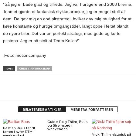
“Så jeg er bade glad og tilfreds. Jeg var hurtigere end 2008 bilerne.
Teamet gjorde et fantastisk stykke arbejde, jeg er meget stolt af
dem. De gav mig en god pitstrategi, hvilket gav mig mulighed for at
køre konstante og hurtige omgangstider, langt oppe i feltet blandt
de nyere biler. Det var en perfekt strategi, med gode og korte
pitstops. Jeg er så stolt af Team Kolles!”
Foto: motioncompany
TAGS
CHRISTIAN BAKKERUD
RELATEREDE ARTIKLER
MERE FRA FORFATTEREN
Guide: Følg Thiim, Buus
og Strømsted i
Bastian Buus fandt
weekenden
farten i svær DTM-
Nicki Thiim historisk på
weekend på